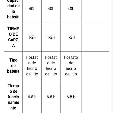
Capaci
dad de
40h
40h
40h
la
batería
TIEMP
O DE
1-2H
1-2H
1-2H
CARG
A
Fosfat
Fosfat
Fosfato
Tipo
o de
o de
de
de
hierro
hierro
hierro
batería
de litio
de litio
de litio
Tiemp
o de
funcio
6-8 h
6-8 h
6-8 h
namie
nto