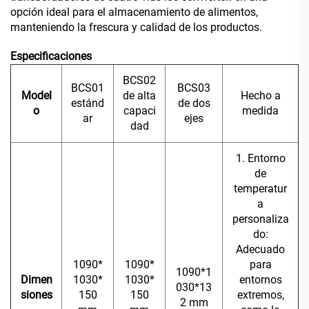
opción ideal para el almacenamiento de alimentos,
manteniendo la frescura y calidad de los productos.
Especificaciones
BCS02
BCS01
BCS03
Model
de alta
Hecho a
estánd
de dos
o
capaci
medida
ar
ejes
dad
1. Entorno
de
temperatur
a
personaliza
do:
Adecuado
1090*
1090*
para
1090*1
Dimen
1030*
1030*
entornos
030*13
siones
150
150
extremos,
2 mm