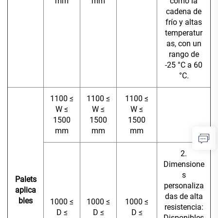
mm
mm
como la
cadena de
frío y altas
temperatur
as, con un
rango de
-25 °C a 60
°C.
1100 ≤
1100 ≤
1100 ≤
W ≤
W ≤
W ≤
1500
1500
1500
mm
mm
mm
2.
Dimensione
s
Palets
personaliza
aplica
das de alta
bles
1000 ≤
1000 ≤
1000 ≤
resistencia:
D ≤
D ≤
D ≤
Disponibles