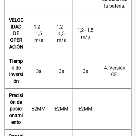
la batería.
VELOC
IDAD
1,2–
1,2–
1,2–1,5
DE
1,5
1,5
m/s
OPER
m/s
m/s
ACIÓN
Tiemp
o de
4. Versión
3s
3s
3s
inversi
CE.
ón
Precisi
ón de
posici
±2MM
±2MM
±2MM
onami
ento