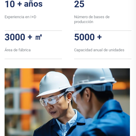
10
+ años
25
Experiencia en I+D
Número de bases de
producción
3000
+ ㎡
5000
+
Área de fábrica
Capacidad anual de unidades