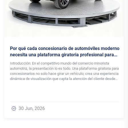
nario de automóviles moderno
¡Se han instalado do
a giratoria profesional para
en una destacada emp
condimentados! Ayuda
ivo mundo del comercio minorista
Recientemente, dos ascensore
nuevas cotas y lograr u
o es todo. Una plataforma giratoria para
brazo Wemet fueron entrega
girar un vehículo; crea una experiencia
una empresa líder del sector 
 capta la atención del cliente desde
se dedica principalmente a l
exportación de productos ali
20 Jun, 2026