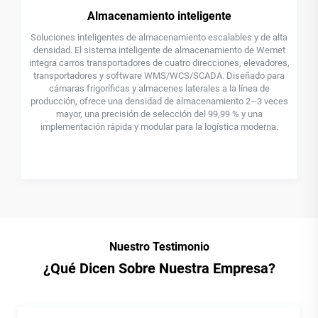
nteligente
Soluciones Inteligentes de E
miento escalables y de alta
Plataforma giratoria inteligente para au
e almacenamiento de Wemet
espacio, ingeniería de precisión y maniobr
tro direcciones, elevadores,
Las plataformas giratorias para automóv
WCS/SCADA. Diseñado para
solución definitiva para espacios red
laterales a la línea de
residencias de lujo, salones de exposición 
 almacenamiento 2–3 veces
profesionales. Diseñadas para una rot
ión del 99,99 % y una
grados, eliminan la necesidad de marcha
ara la logística moderna.
maniobras complejas. Gracias a su es
reforzado, su diseño de perfil bajo y s
nuestras plataformas giratorias garanti
premium con máxima fiabilidad y fa
Nuestro Testimonio
¿Qué Dicen Sobre Nuestra Empresa?