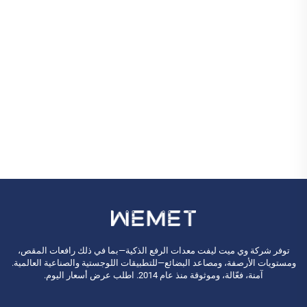
توفر شركة وي ميت ليفت معدات الرفع الذكية—بما في ذلك رافعات المقص،
ومستويات الأرصفة، ومصاعد البضائع—للتطبيقات اللوجستية والصناعية العالمية.
آمنة، فعّالة، وموثوقة منذ عام 2014. اطلب عرض أسعار اليوم.