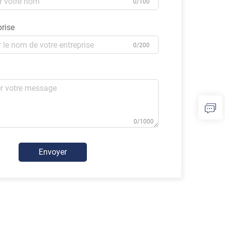
0/100
prise
0/200
0/1000
Envoyer