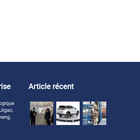
rise
Article récent
logique
 Jigao,
heng,