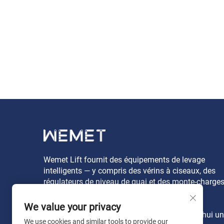
Wemet Lift fournit des équipements de levage
intelligents — y compris des vérins à ciseaux, des
régulateurs de niveau de quai et des monte-charge
— destinés aux applications logistiques et
industrielles mondiales. Sécurité, efficacité et
We value your privacy
fiabilité depuis 2014. Demandez dès aujourd’hui un
We use cookies and similar tools to provide our