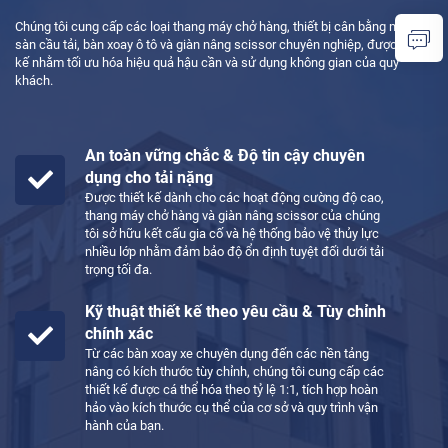
Chúng tôi cung cấp các loại thang máy chở hàng, thiết bị cân bằng mặt
sàn cầu tải, bàn xoay ô tô và giàn nâng scissor chuyên nghiệp, được thiết
kế nhằm tối ưu hóa hiệu quả hậu cần và sử dụng không gian của quý
khách.
An toàn vững chắc & Độ tin cậy chuyên
dụng cho tải nặng
Được thiết kế dành cho các hoạt động cường độ cao,
thang máy chở hàng và giàn nâng scissor của chúng
tôi sở hữu kết cấu gia cố và hệ thống bảo vệ thủy lực
nhiều lớp nhằm đảm bảo độ ổn định tuyệt đối dưới tải
trọng tối đa.
Kỹ thuật thiết kế theo yêu cầu & Tùy chỉnh
chính xác
Từ các bàn xoay xe chuyên dụng đến các nền tảng
nâng có kích thước tùy chỉnh, chúng tôi cung cấp các
thiết kế được cá thể hóa theo tỷ lệ 1:1, tích hợp hoàn
hảo vào kích thước cụ thể của cơ sở và quy trình vận
hành của bạn.