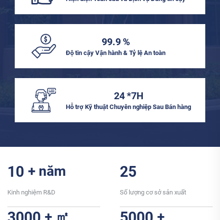
99.9
%
Độ tin cậy Vận hành & Tỷ lệ An toàn
24
*7H
Hỗ trợ Kỹ thuật Chuyên nghiệp Sau Bán hàng
10
+ năm
25
Kinh nghiệm R&D
Số lượng cơ sở sản xuất
3000
+ ㎡
5000
+