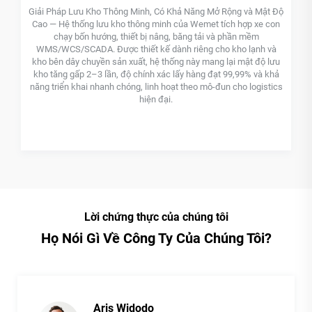
g Mở Rộng và Mật Độ
Bàn xoay xe thông minh tiết kiệm không gian, được
et tích hợp xe con
xác và điều khiển dễ dàng. Bàn xoay xe của Weme
ải và phần mềm
tối ưu cho các không gian hạn chế, dù là tại các 
g cho kho lạnh và
phòng trưng bày ô tô hay xưởng sửa chữa chuyên
mang lại mật độ lưu
thiết kế để quay trơn tru 360 độ, bàn xoay loại bỏ
g đạt 99,99% và khả
cầu lùi xe khó khăn và các thao tác điều khiển phứ
mô-đun cho logistics
cấu thép chịu lực cao, thiết kế thấp và động cơ 
gần như không tiếng ồn, các bàn xoay của chúng t
nghiệm cao cấp cùng độ tin cậy và tính tiện dụ
Lời chứng thực của chúng tôi
Họ Nói Gì Về Công Ty Của Chúng Tôi?
Marcus Schneider