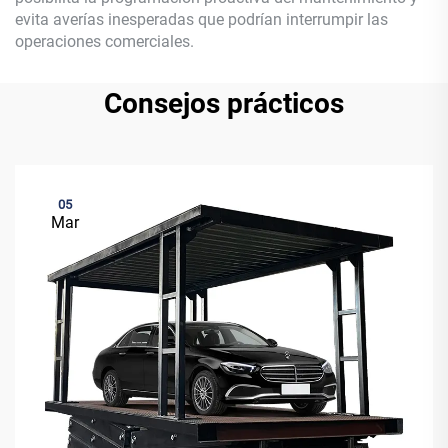
evita averías inesperadas que podrían interrumpir las
operaciones comerciales.
Consejos prácticos
05
Mar