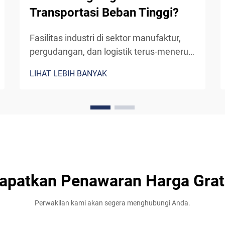
Transportasi Beban Tinggi?
Fasilitas industri di sektor manufaktur,
pergudangan, dan logistik terus-menerus
menghadapi tantangan dalam
LIHAT LEBIH BANYAK
memindahkan material berat antar
tingkat lantai secara efisien dan aman.
Mekanisme yang digunakan lift industri
untuk menangani transportasi beban
tinggi...
apatkan Penawaran Harga Grat
Perwakilan kami akan segera menghubungi Anda.