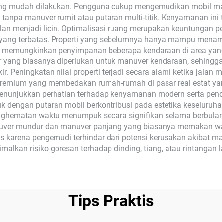
ang mudah dilakukan. Pengguna cukup mengemudikan mobil maj
n tanpa manuver rumit atau putaran multi-titik. Kenyamanan ini
alan menjadi licin. Optimalisasi ruang merupakan keuntungan p
yang terbatas. Properti yang sebelumnya hanya mampu menamp
li memungkinkan penyimpanan beberapa kendaraan di area yang
sar yang biasanya diperlukan untuk manuver kendaraan, sehing
ir. Peningkatan nilai properti terjadi secara alami ketika jala
 premium yang membedakan rumah-rumah di pasar real estat ya
 menunjukkan perhatian terhadap kenyamanan modern serta pen
k dengan putaran mobil berkontribusi pada estetika keseluruha
enghematan waktu menumpuk secara signifikan selama berbulan
uver mundur dan manuver panjang yang biasanya memakan wakt
 karena pengemudi terhindar dari potensi kerusakan akibat m
lkan risiko goresan terhadap dinding, tiang, atau rintangan l
Tips Praktis