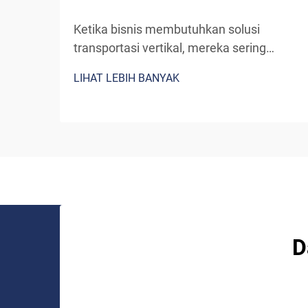
Ketika bisnis membutuhkan solusi
transportasi vertikal, mereka sering
menghadapi keputusan krusial: memilih
LIHAT LEBIH BANYAK
sistem lift standar siap pakai atau
bermitra dengan produsen lift khusus.
Meskipun lift pra-rekayasa tampaknya
merupakan pilihan yang lebih sederhana,
bekerja sama...
D