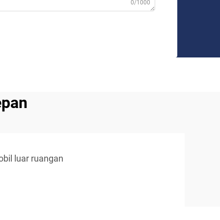
0/1000
epan
bil luar ruangan