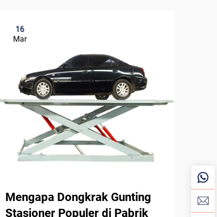
16
3
Mar
Ma
Mengapa Dongkrak Gunting
Apa
Stasioner Populer di Pabrik
Pem