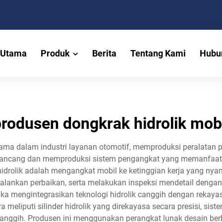
 Utama
Produk
Berita
Tentang Kami
Hubu
rodusen dongkrak hidrolik mob
utama dalam industri layanan otomotif, memproduksi peralatan
erancang dan memproduksi sistem pengangkat yang memanfaatk
l hidrolik adalah mengangkat mobil ke ketinggian kerja yang
jalankan perbaikan, serta melakukan inspeksi mendetail deng
muka mengintegrasikan teknologi hidrolik canggih dengan reka
 meliputi silinder hidrolik yang direkayasa secara presisi, sist
canggih. Produsen ini menggunakan perangkat lunak desain b