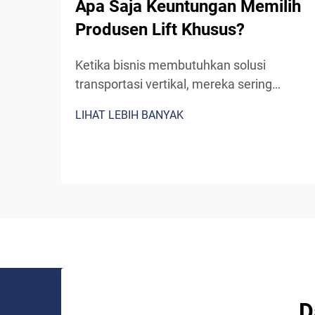
Apa Saja Keuntungan Memilih
Produsen Lift Khusus?
Ketika bisnis membutuhkan solusi
transportasi vertikal, mereka sering
menghadapi keputusan krusial: memilih
LIHAT LEBIH BANYAK
sistem lift standar siap pakai atau
bermitra dengan produsen lift khusus.
Meskipun lift pra-rekayasa tampaknya
merupakan pilihan yang lebih sederhana,
bekerja sama...
D