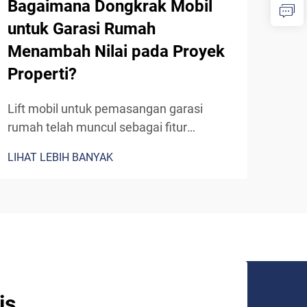
Bagaimana Dongkrak Mobil
Apa
untuk Garasi Rumah
Pem
Menambah Nilai pada Proyek
Pab
Properti?
Di l
sang
Lift mobil untuk pemasangan garasi
mene
rumah telah muncul sebagai fitur
LIHA
meni
premium yang secara signifikan
LIHAT LEBIH BANYAK
mene
meningkatkan nilai properti di pasar real
mema
estat yang kompetitif saat ini. Solusi
kerj
penyimpanan otomotif canggih ini
yang
mengubah garasi residensial biasa
adal
menjadi...
is