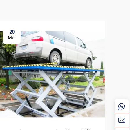
20
3
Mar
Ma