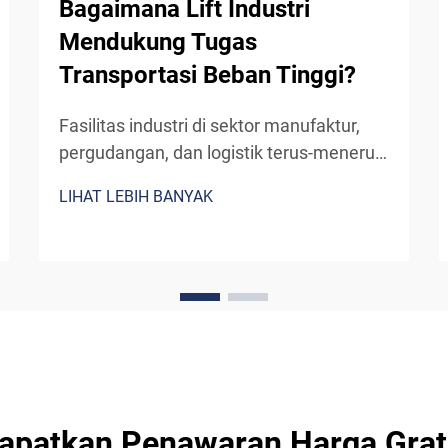
Bagaimana Lift Industri
Mendukung Tugas
Transportasi Beban Tinggi?
Fasilitas industri di sektor manufaktur,
pergudangan, dan logistik terus-menerus
menghadapi tantangan dalam
LIHAT LEBIH BANYAK
memindahkan material berat antar
tingkat lantai secara efisien dan aman.
Mekanisme yang digunakan lift industri
untuk menangani transportasi beban
tinggi...
apatkan Penawaran Harga Grat