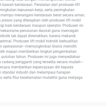
bawah kendaraan. Peralatan dari produsen lift
eningkatan kepuasan kerja, serta peningkatan
 yang mampu menangani kendaraan berat secara aman,
esisi yang diterapkan oleh produsen lift mobil
ngi baik kendaraan maupun operator. Produsen ini
an mekanisme penurunan darurat guna mencegah
drolik tak dapat diremehkan, karena mekanik
imal. Produsen lift mobil hidrolik berkualitas
an operasional—memungkinkan bisnis memilih
idrolik mapan memberikan tingkat pengembalian
ma puluhan tahun. Produsen ini juga menyediakan
ku cadang pengganti yang tersedia secara mudah—
percaya memberikan kepercayaan diri kepada
hi standar industri dan melampaui harapan
aru serta fitur keselamatan mutakhir guna menjaga