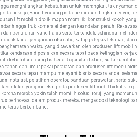
ingga menghilangkan kebutuhan untuk merangkak tak nyaman di 
 pada pekerja, yang berujung pada penurunan tingkat cedera, p
i produsen lift mobil hidrolik mapan memiliki konstruksi kokoh
ar hingga truk komersial dengan keandalan penuh. Rekayasa pr
 dan penurunan yang halus serta terkendali, sehingga melindu
termasuk kunci pengaman otomatis, katup pelepas tekanan, d
enghematan waktu yang ditawarkan oleh produsen lift mobil hi
a kendaraan diposisikan secara tepat pada ketinggian kerja opt
i kebutuhan ruang berbeda, kapasitas beban, serta kebutuh
Daya tahan dan umur pakai peralatan dari produsen lift mobil h
 dirawat secara tepat mampu melayani bisnis secara andal sela
n instalasi, pelatihan operator, panduan perawatan, serta su
keandalan yang melekat pada produsen lift mobil hidrolik ter
a, karena mereka yakin telah memilih solusi teruji yang memenu
k terus berinovasi dalam produk mereka, mengadopsi teknologi b
ang terus berkembang.