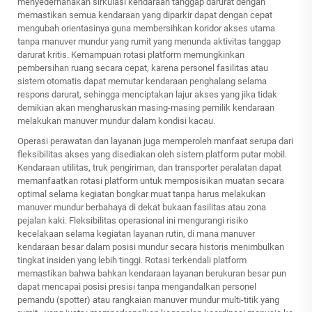
menyederhanakan sirkulasi kendaraan tanggap darurat dengan
memastikan semua kendaraan yang diparkir dapat dengan cepat
mengubah orientasinya guna membersihkan koridor akses utama
tanpa manuver mundur yang rumit yang menunda aktivitas tanggap
darurat kritis. Kemampuan rotasi platform memungkinkan
pembersihan ruang secara cepat, karena personel fasilitas atau
sistem otomatis dapat memutar kendaraan penghalang selama
respons darurat, sehingga menciptakan lajur akses yang jika tidak
demikian akan mengharuskan masing-masing pemilik kendaraan
melakukan manuver mundur dalam kondisi kacau.
Operasi perawatan dan layanan juga memperoleh manfaat serupa dari
fleksibilitas akses yang disediakan oleh sistem platform putar mobil.
Kendaraan utilitas, truk pengiriman, dan transporter peralatan dapat
memanfaatkan rotasi platform untuk memposisikan muatan secara
optimal selama kegiatan bongkar muat tanpa harus melakukan
manuver mundur berbahaya di dekat bukaan fasilitas atau zona
pejalan kaki. Fleksibilitas operasional ini mengurangi risiko
kecelakaan selama kegiatan layanan rutin, di mana manuver
kendaraan besar dalam posisi mundur secara historis menimbulkan
tingkat insiden yang lebih tinggi. Rotasi terkendali platform
memastikan bahwa bahkan kendaraan layanan berukuran besar pun
dapat mencapai posisi presisi tanpa mengandalkan personel
pemandu (spotter) atau rangkaian manuver mundur multi-titik yang