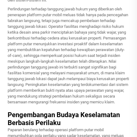
oleh sistem-sistem ini.
Perlindungan terhadap tanggung jawab hukum yang diberikan oleh
penerapan platform putar mobil meluas tidak hanya pada pencegahan
tabrakan langsung, tetapi juga mencakup pembelaan terhadap
tanggung jawab lokasi. Operator fasilitas menghadapi risiko hukum
ketika desain area parkir menciptakan bahaya yang tidak wajar, yang
berkontribusi terhadap cedera atau kerusakan properti. Pemasangan
platform putar menunjukkan investasi proaktif dalam keselamatan
yang membuktikan kepatuhan terhadap kewajiban perawatan (duty-
of-care), sehingga memperkuat posisi hukum saat terjadi insiden
meskipun langkah-langkah keselamatan telah diterapkan. Nilai
perlindungan tanggung jawab ini terbukti sangat signifikan bagi
fasilitas komersial yang melayani masyarakat umum, di mana klaim
tanggung jawab lokasi dapat jauh melampaui biaya kerusakan properti
langsung. Peningkatan keselamatan yang terdokumentasi dari sistem
platform memberikan bukti nyata atas upaya perawatan yang wajar,
yang mendukung strategi pembelaan hukum sekaligus secara
bersamaan mengurangi frekuensi insiden yang memicu klaim.
Pengembangan Budaya Keselamatan
Berbasis Perilaku
Paparan berulang terhadap operasi platform putar mobil
menumbuhkan pola perilaku yang sadar keselamatan, yang meluas