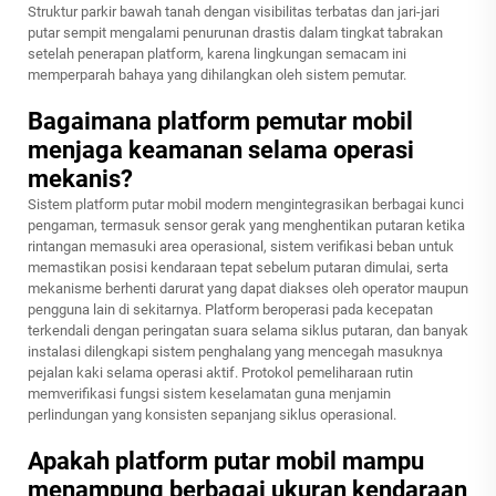
Struktur parkir bawah tanah dengan visibilitas terbatas dan jari-jari
putar sempit mengalami penurunan drastis dalam tingkat tabrakan
setelah penerapan platform, karena lingkungan semacam ini
memperparah bahaya yang dihilangkan oleh sistem pemutar.
Bagaimana platform pemutar mobil
menjaga keamanan selama operasi
mekanis?
Sistem platform putar mobil modern mengintegrasikan berbagai kunci
pengaman, termasuk sensor gerak yang menghentikan putaran ketika
rintangan memasuki area operasional, sistem verifikasi beban untuk
memastikan posisi kendaraan tepat sebelum putaran dimulai, serta
mekanisme berhenti darurat yang dapat diakses oleh operator maupun
pengguna lain di sekitarnya. Platform beroperasi pada kecepatan
terkendali dengan peringatan suara selama siklus putaran, dan banyak
instalasi dilengkapi sistem penghalang yang mencegah masuknya
pejalan kaki selama operasi aktif. Protokol pemeliharaan rutin
memverifikasi fungsi sistem keselamatan guna menjamin
perlindungan yang konsisten sepanjang siklus operasional.
Apakah platform putar mobil mampu
menampung berbagai ukuran kendaraan