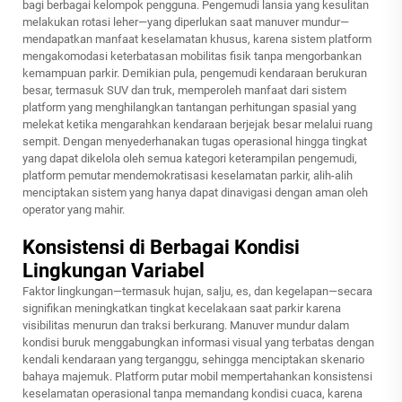
bagi berbagai kelompok pengguna. Pengemudi lansia yang kesulitan
melakukan rotasi leher—yang diperlukan saat manuver mundur—
mendapatkan manfaat keselamatan khusus, karena sistem platform
mengakomodasi keterbatasan mobilitas fisik tanpa mengorbankan
kemampuan parkir. Demikian pula, pengemudi kendaraan berukuran
besar, termasuk SUV dan truk, memperoleh manfaat dari sistem
platform yang menghilangkan tantangan perhitungan spasial yang
melekat ketika mengarahkan kendaraan berjejak besar melalui ruang
sempit. Dengan menyederhanakan tugas operasional hingga tingkat
yang dapat dikelola oleh semua kategori keterampilan pengemudi,
platform pemutar mendemokratisasi keselamatan parkir, alih-alih
menciptakan sistem yang hanya dapat dinavigasi dengan aman oleh
operator yang mahir.
Konsistensi di Berbagai Kondisi
Lingkungan Variabel
Faktor lingkungan—termasuk hujan, salju, es, dan kegelapan—secara
signifikan meningkatkan tingkat kecelakaan saat parkir karena
visibilitas menurun dan traksi berkurang. Manuver mundur dalam
kondisi buruk menggabungkan informasi visual yang terbatas dengan
kendali kendaraan yang terganggu, sehingga menciptakan skenario
bahaya majemuk. Platform putar mobil mempertahankan konsistensi
keselamatan operasional tanpa memandang kondisi cuaca, karena