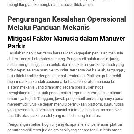
menghilangkan kemungkinan manuver tidak aman.
Pengurangan Kesalahan Operasional
Melalui Panduan Mekanis
Mitigasi Faktor Manusia dalam Manuver
Parkir
Kesalahan parkir terutama berasal dari kegagalan penilaian manusia
dalam kondisi keterbatasan ruang. Pengemudi salah menilai jarak,
salah menghitung jari-jari belok, dan melakukan koreksi kemudi yang
tidak tepat selama manuver mundur, terutama ketika lelah, terganggu,
atau tidak familiar dengan dimensi kendaraan. Platform putar mobil
memindahkan kendali posisional kritis dari operator manusia ke
sistem mekanis yang dirancang secara presisi, sehingga
menghilangkan titik-titik pengambilan keputusan tempat kesalahan
umumnya terjadi. Tanggung jawab pengemudi berkurang hanya pada
mengemudi lurus ke depan menuju permukaan platform, suatu tugas
yang memerlukan penilaian spasial minimal dibandingkan manuver
tiga titik atau parkir paralel yang rumit di ruang terbatas.
Pengurangan beban kognitif yang dicapai melalui penerapan platform
pemutar mobil terwujud dalam hasil yang secara terukur lebih aman