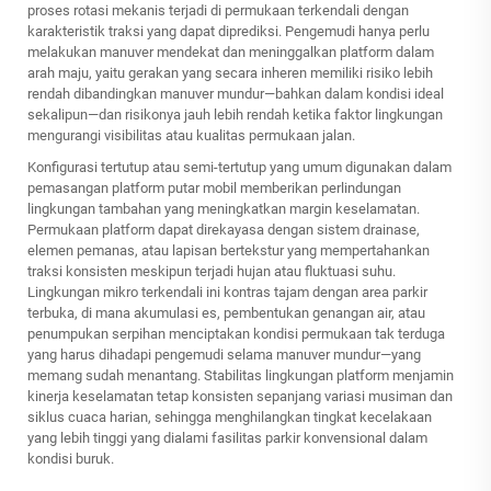
proses rotasi mekanis terjadi di permukaan terkendali dengan
karakteristik traksi yang dapat diprediksi. Pengemudi hanya perlu
melakukan manuver mendekat dan meninggalkan platform dalam
arah maju, yaitu gerakan yang secara inheren memiliki risiko lebih
rendah dibandingkan manuver mundur—bahkan dalam kondisi ideal
sekalipun—dan risikonya jauh lebih rendah ketika faktor lingkungan
mengurangi visibilitas atau kualitas permukaan jalan.
Konfigurasi tertutup atau semi-tertutup yang umum digunakan dalam
pemasangan platform putar mobil memberikan perlindungan
lingkungan tambahan yang meningkatkan margin keselamatan.
Permukaan platform dapat direkayasa dengan sistem drainase,
elemen pemanas, atau lapisan bertekstur yang mempertahankan
traksi konsisten meskipun terjadi hujan atau fluktuasi suhu.
Lingkungan mikro terkendali ini kontras tajam dengan area parkir
terbuka, di mana akumulasi es, pembentukan genangan air, atau
penumpukan serpihan menciptakan kondisi permukaan tak terduga
yang harus dihadapi pengemudi selama manuver mundur—yang
memang sudah menantang. Stabilitas lingkungan platform menjamin
kinerja keselamatan tetap konsisten sepanjang variasi musiman dan
siklus cuaca harian, sehingga menghilangkan tingkat kecelakaan
yang lebih tinggi yang dialami fasilitas parkir konvensional dalam
kondisi buruk.