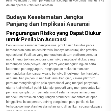
rumit—yang justru memperkenalkan kegagalan koordinasi manusia ke
dalam operasi kritis keselamatan.
Budaya Keselamatan Jangka
Panjang dan Implikasi Asuransi
Pengurangan Risiko yang Dapat Diukur
untuk Penilaian Asuransi
Penilai risiko asuransi mengevaluasi profil risiko fasilitas parkir
berdasarkan data insiden historis, bahaya struktural, dan protokol
operasional. Fasilitas yang menerapkan sistem platform pemutar
mobil menunjukkan pengurangan risiko yang dapat diukur, yang
berdampak pada penyesuaian premi yang menguntungkan serta
ketentuan pertanggungan. Penghapusan mekanis manuver
memundurkan kendaraan—yang berisiko tinggi—memberikan bukti
aktuarial berupa penurunan frekuensi kerugian, karena platform
pemutar menghilangkan pola operasional yang menjadi penyebab
utama klaim terkait parkir. Manajer properti yang mempresentasikan
pemasangan platform pemutar mobil selama negosiasi asuransi
mendokumentasikan pengurangan premi berkisar antara delapan
hingga lima belas persen, seiring pengakuan para penilai risiko
terhadap peningkatan keselamatan yang dihasilkan secara rekayasa