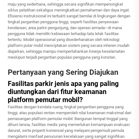
maju yang sederhana, sehingga secara signifikan mempersingkat
siklus pelatihan sekaligus meningkatkan pemahaman dan daya ingat.
Efisiensi instruksional ini terbukti sangat bernilai di lingkungan dengan
tingkat pergantian pengguna tinggi, seperti fasilitas penyewaan
kendaraan, area parkir pengunjung, dan operasi armada—di mana
pengguna tidak memiliki kebiasaan terhadap tata letak fasilitas
tertentu. Model operasional yang disederhanakan oleh teknologi
platform putar mobil menciptakan sistem yang secara inheren mudah
diajarkan, sehingga mampu mempertahankan kinerja keselamatan
meskipun terjadi pergantian populasi pengguna yang konstan.
Pertanyaan yang Sering Diajukan
Fasilitas parkir jenis apa yang paling
diuntungkan dari fitur keamanan
platform pemutar mobil?
Fasilitas dengan kendala ruang, tingkat pergantian pengguna yang
tinggi, atau populasi rentan memperoleh nilai keamanan maksimal dari
pemasangan platform pemutar mobil. Bangunan tempat tinggal yang
dihuni lansia, fasilitas medis yang memerlukan kemampuan evakuasi
darurat, serta properti komersial yang melayani pengemudi pemula
mengalami manfaat penurunan kecelakaan yang sangat signifikan.