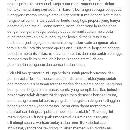
desain parkir konvensional. Meja putar mobil sangat unggul dalam
konteks menantang semacam ini karena berfungsi sebagai penyesuai
ruang yang mampu menyelaraskan geometri rumit dengan kebutuhan
fungsional parkir. Situs sudut berbentuk segitiga, properti yang hanya
dapat diakses melalui gang sempit, serta lahan yang bersebelahan
dengan bangunan cagar budaya dapat memanfaatkan meja putar
guna menciptakan solusi parkir yang layak, di mana tata letak
tradisional justru gagal memenuhi persyaratan kode bangunan atau
terbukti tidak praktis secara operasional. Sistem ini berperan sebagai
peredam mekanis antara rute akses terbatas dan area parkir, sehingga
memberikan fleksibilitas lebih besar kepada arsitek dalam
penempatan bangunan dan pemanfaatan lahan.
Fleksibilitas geometris ini juga berlaku untuk proyek renovasi dan
pemanfaatan kembali secara adaptif, di mana struktur yang sudah
ada memberikan batasan tetap terhadap desain area parkir. Bangunan
bersejarah dengan pintu masuk kereta yang sempit, fasilitas industri
bekas yang telah dikonversi dengan akses dermaga bongkar-muat,
serta ruang komersial bekas yang dialihfungsikan dengan ketinggian
bebas kendaraan yang terbatas—semuanya dapat memperoleh
manfaat dari integrasi putaran mobil (car turntable). Teknologi ini
memungkinkan fungsi parkir modern di dalam bangunan yang
dilindungi secara warisan budaya atau memiliki keterbatasan
struktural, yang tanpa teknologi ini akan memerlukan modifikasi