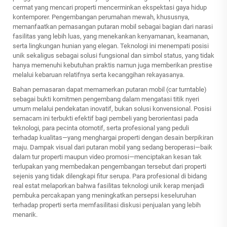
cermat yang mencari properti mencerminkan ekspektasi gaya hidup
kontemporer. Pengembangan perumahan mewah, khususnya,
memanfaatkan pemasangan putaran mobil sebagai bagian dari narasi
fasilitas yang lebih luas, yang menekankan kenyamanan, keamanan,
serta lingkungan hunian yang elegan. Teknologi ini menempati posisi
unik sekaligus sebagai solusi fungsional dan simbol status, yang tidak
hanya memenuhi kebutuhan praktis namun juga memberikan prestise
melalui kebaruan relatifnya serta kecanggihan rekayasanya.
Bahan pemasaran dapat memamerkan putaran mobil (car turntable)
sebagai bukti komitmen pengembang dalam mengatasi titik nyeri
umum melalui pendekatan inovatif, bukan solusi konvensional. Posisi
semacam ini terbukti efektif bagi pembeli yang berorientasi pada
teknologi, para pecinta otomotif, serta profesional yang peduli
terhadap kualitas—yang menghargai properti dengan desain berpikiran
maju. Dampak visual dari putaran mobil yang sedang beroperasi—baik
dalam tur properti maupun video promosi—menciptakan kesan tak
terlupakan yang membedakan pengembangan tersebut dari properti
sejenis yang tidak dilengkapi fitur serupa. Para profesional di bidang
real estat melaporkan bahwa fasilitas teknologi unik kerap menjadi
pembuka percakapan yang meningkatkan persepsi keseluruhan
terhadap properti serta memfasilitasi diskusi penjualan yang lebih
menarik.