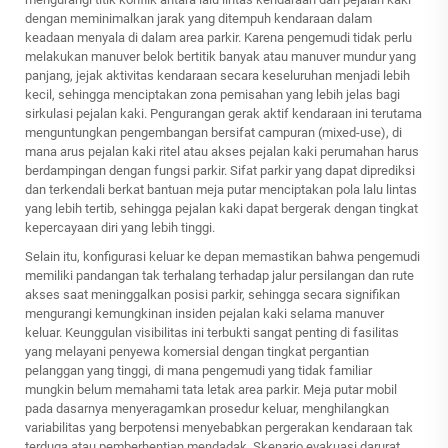
dengan meminimalkan jarak yang ditempuh kendaraan dalam
keadaan menyala di dalam area parkir. Karena pengemudi tidak perlu
melakukan manuver belok bertitik banyak atau manuver mundur yang
panjang, jejak aktivitas kendaraan secara keseluruhan menjadi lebih
kecil, sehingga menciptakan zona pemisahan yang lebih jelas bagi
sirkulasi pejalan kaki. Pengurangan gerak aktif kendaraan ini terutama
menguntungkan pengembangan bersifat campuran (mixed-use), di
mana arus pejalan kaki ritel atau akses pejalan kaki perumahan harus
berdampingan dengan fungsi parkir. Sifat parkir yang dapat diprediksi
dan terkendali berkat bantuan meja putar menciptakan pola lalu lintas
yang lebih tertib, sehingga pejalan kaki dapat bergerak dengan tingkat
kepercayaan diri yang lebih tinggi.
Selain itu, konfigurasi keluar ke depan memastikan bahwa pengemudi
memiliki pandangan tak terhalang terhadap jalur persilangan dan rute
akses saat meninggalkan posisi parkir, sehingga secara signifikan
mengurangi kemungkinan insiden pejalan kaki selama manuver
keluar. Keunggulan visibilitas ini terbukti sangat penting di fasilitas
yang melayani penyewa komersial dengan tingkat pergantian
pelanggan yang tinggi, di mana pengemudi yang tidak familiar
mungkin belum memahami tata letak area parkir. Meja putar mobil
pada dasarnya menyeragamkan prosedur keluar, menghilangkan
variabilitas yang berpotensi menyebabkan pergerakan kendaraan tak
terduga atau pemberhentian mendadak. Skenario evakuasi darurat