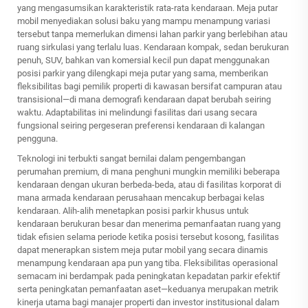
yang mengasumsikan karakteristik rata-rata kendaraan. Meja putar
mobil menyediakan solusi baku yang mampu menampung variasi
tersebut tanpa memerlukan dimensi lahan parkir yang berlebihan atau
ruang sirkulasi yang terlalu luas. Kendaraan kompak, sedan berukuran
penuh, SUV, bahkan van komersial kecil pun dapat menggunakan
posisi parkir yang dilengkapi meja putar yang sama, memberikan
fleksibilitas bagi pemilik properti di kawasan bersifat campuran atau
transisional—di mana demografi kendaraan dapat berubah seiring
waktu. Adaptabilitas ini melindungi fasilitas dari usang secara
fungsional seiring pergeseran preferensi kendaraan di kalangan
pengguna.
Teknologi ini terbukti sangat bernilai dalam pengembangan
perumahan premium, di mana penghuni mungkin memiliki beberapa
kendaraan dengan ukuran berbeda-beda, atau di fasilitas korporat di
mana armada kendaraan perusahaan mencakup berbagai kelas
kendaraan. Alih-alih menetapkan posisi parkir khusus untuk
kendaraan berukuran besar dan menerima pemanfaatan ruang yang
tidak efisien selama periode ketika posisi tersebut kosong, fasilitas
dapat menerapkan sistem meja putar mobil yang secara dinamis
menampung kendaraan apa pun yang tiba. Fleksibilitas operasional
semacam ini berdampak pada peningkatan kepadatan parkir efektif
serta peningkatan pemanfaatan aset—keduanya merupakan metrik
kinerja utama bagi manajer properti dan investor institusional dalam