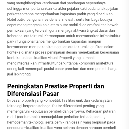
yang menghilangkan kendaraan dari pandangan sepenuhnya,
sehingga mempertahankan karakter pejalan kaki pada lanskap jalan
perkotaan tanpa mengorbankan kapasitas parkir yang diperlukan.
Hotel butik, bangunan residensial mewah, serta lembaga budaya
dapat mengintegrasikan sistem putar mobil di dalam fasilitas bawah
permukaan yang terpisah guna menjaga aktivasi tingkat dasar dan
koherensi arsitektural. Kemampuan untuk menyamarkan infrastruktur
parkir fungsional tanpa mengorbankan kapasitas maupun
kenyamanan merupakan keunggulan arsitektural signifikan dalam
konteks di mana proses peninjauan desain menekankan kesesuaian
kontekstual dan kualitas visual. Properti yang berhasil
mengintegrasikan infrastruktur parkir tanpa kompromi arsitektural
sering kali menempati posisi pasar premium dan memperoleh harga
jual lebih tinggi.
Peningkatan Prestise Properti dan
Diferensiasi Pasar
Di pasar properti yang kompetitif, fasilitas unik dan kedahsyatan
teknologi berperan sebagai faktor diferensiasi penting yang
memengaruhi keputusan pembeli dan penyewa. Kehadiran putaran
mobil (car turntable) menunjukkan perhatian terhadap detail,
kemodernan teknologi, serta pemikiran desain yang berpusat pada
pengguna—kualitas-kualitas yang selaras dengan harapan pembeli