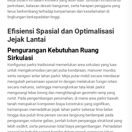
kerja sistem ini dalam konteks yang lebih luas: tuntutan infrastruktur
perkotaan, batasan desain bangunan, serta harapan pengguna yang
terus berkembang terhadap kenyamanan dan keselamatan di
lingkungan berkepadatan tinggi.
Efisiensi Spasial dan Optimalisasi
Jejak Lantai
Pengurangan Kebutuhan Ruang
Sirkulasi
Konfigurasi parkir tradisional memerlukan area sirkulasi yang luas
untuk mengakomodasi jari-jari putar kendaraan, manuver mundur,
serta navigasi antar lahan parkir. Meja putar mobil secara mendasar
mengubah persamaan spasial ini dengan melakukan fungsi rotasi
secara mekanis, sehingga memungkinkan tata letak parkir
mengurangi lebar lorong dan menghilangkan geometri ramp yang
rumit. Pada pengembangan perumahan, di mana area parkir bawah
tanah merupakan komponen biaya konstruksi yang signifikan,
kemampuan memadatkan jejak lahan parkir sebesar lima belas
hingga dua puluh lima persen secara langsung berdampak pada
pengurangan volume galian, jumlah kolom penyangga struktural yang
lebih sedikit, serta penurunan total biaya pengembangan. Pemadatan
spasial ini terbukti sangat bernilai dalam proyek pengisian lahan