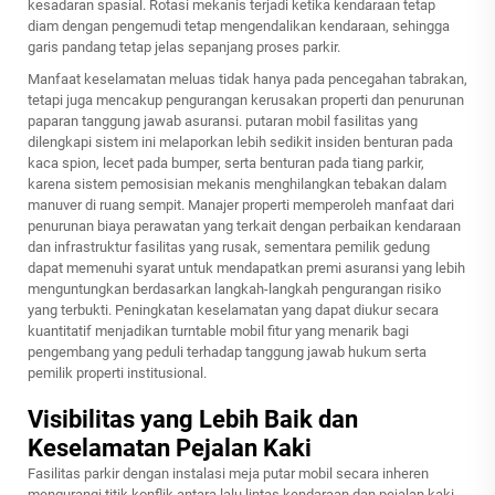
kesadaran spasial. Rotasi mekanis terjadi ketika kendaraan tetap
diam dengan pengemudi tetap mengendalikan kendaraan, sehingga
garis pandang tetap jelas sepanjang proses parkir.
Manfaat keselamatan meluas tidak hanya pada pencegahan tabrakan,
tetapi juga mencakup pengurangan kerusakan properti dan penurunan
paparan tanggung jawab asuransi.
putaran mobil
fasilitas yang
dilengkapi sistem ini melaporkan lebih sedikit insiden benturan pada
kaca spion, lecet pada bumper, serta benturan pada tiang parkir,
karena sistem pemosisian mekanis menghilangkan tebakan dalam
manuver di ruang sempit. Manajer properti memperoleh manfaat dari
penurunan biaya perawatan yang terkait dengan perbaikan kendaraan
dan infrastruktur fasilitas yang rusak, sementara pemilik gedung
dapat memenuhi syarat untuk mendapatkan premi asuransi yang lebih
menguntungkan berdasarkan langkah-langkah pengurangan risiko
yang terbukti. Peningkatan keselamatan yang dapat diukur secara
kuantitatif menjadikan turntable mobil fitur yang menarik bagi
pengembang yang peduli terhadap tanggung jawab hukum serta
pemilik properti institusional.
Visibilitas yang Lebih Baik dan
Keselamatan Pejalan Kaki
Fasilitas parkir dengan instalasi meja putar mobil secara inheren
mengurangi titik konflik antara lalu lintas kendaraan dan pejalan kaki