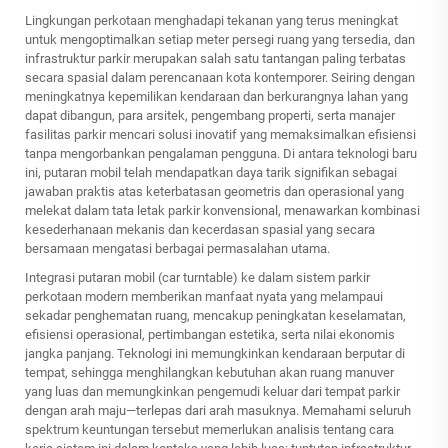
Lingkungan perkotaan menghadapi tekanan yang terus meningkat
untuk mengoptimalkan setiap meter persegi ruang yang tersedia, dan
infrastruktur parkir merupakan salah satu tantangan paling terbatas
secara spasial dalam perencanaan kota kontemporer. Seiring dengan
meningkatnya kepemilikan kendaraan dan berkurangnya lahan yang
dapat dibangun, para arsitek, pengembang properti, serta manajer
fasilitas parkir mencari solusi inovatif yang memaksimalkan efisiensi
tanpa mengorbankan pengalaman pengguna. Di antara teknologi baru
ini,
putaran mobil
telah mendapatkan daya tarik signifikan sebagai
jawaban praktis atas keterbatasan geometris dan operasional yang
melekat dalam tata letak parkir konvensional, menawarkan kombinasi
kesederhanaan mekanis dan kecerdasan spasial yang secara
bersamaan mengatasi berbagai permasalahan utama.
Integrasi putaran mobil (car turntable) ke dalam sistem parkir
perkotaan modern memberikan manfaat nyata yang melampaui
sekadar penghematan ruang, mencakup peningkatan keselamatan,
efisiensi operasional, pertimbangan estetika, serta nilai ekonomis
jangka panjang. Teknologi ini memungkinkan kendaraan berputar di
tempat, sehingga menghilangkan kebutuhan akan ruang manuver
yang luas dan memungkinkan pengemudi keluar dari tempat parkir
dengan arah maju—terlepas dari arah masuknya. Memahami seluruh
spektrum keuntungan tersebut memerlukan analisis tentang cara