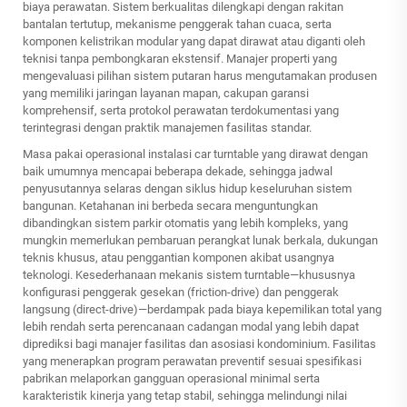
biaya perawatan. Sistem berkualitas dilengkapi dengan rakitan
bantalan tertutup, mekanisme penggerak tahan cuaca, serta
komponen kelistrikan modular yang dapat dirawat atau diganti oleh
teknisi tanpa pembongkaran ekstensif. Manajer properti yang
mengevaluasi pilihan sistem putaran harus mengutamakan produsen
yang memiliki jaringan layanan mapan, cakupan garansi
komprehensif, serta protokol perawatan terdokumentasi yang
terintegrasi dengan praktik manajemen fasilitas standar.
Masa pakai operasional instalasi car turntable yang dirawat dengan
baik umumnya mencapai beberapa dekade, sehingga jadwal
penyusutannya selaras dengan siklus hidup keseluruhan sistem
bangunan. Ketahanan ini berbeda secara menguntungkan
dibandingkan sistem parkir otomatis yang lebih kompleks, yang
mungkin memerlukan pembaruan perangkat lunak berkala, dukungan
teknis khusus, atau penggantian komponen akibat usangnya
teknologi. Kesederhanaan mekanis sistem turntable—khususnya
konfigurasi penggerak gesekan (friction-drive) dan penggerak
langsung (direct-drive)—berdampak pada biaya kepemilikan total yang
lebih rendah serta perencanaan cadangan modal yang lebih dapat
diprediksi bagi manajer fasilitas dan asosiasi kondominium. Fasilitas
yang menerapkan program perawatan preventif sesuai spesifikasi
pabrikan melaporkan gangguan operasional minimal serta
karakteristik kinerja yang tetap stabil, sehingga melindungi nilai