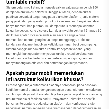
turntable mobil?
Sistem putar mobil standar menyelesaikan satu putaran penuh 360
derajat dalam waktu sekitar 30 hingga 60 detik, dengan durasi
pastinya bervariasi tergantung pada diameter platform, jenis sistem
penggerak, dan persyaratan protokol keselamatan. Banyak instalasi
hanya memerlukan putaran 180 derajat untuk mencapai orientasi
keluar ke depan, yang diselesaikan dalam waktu sekitar 15 hingga 30
detik. Kecepatan rotasi dikendalikan secara sengaja guna
memastikan operasi yang halus tanpa mengganggu stabilitas
kendaraan atau menimbulkan ketidaknyamanan bagi penumpang.
Sistem canggih menawarkan kontrol kecepatan variabel yang
memungkinkan operator menyesuaikan laju rotasi berdasarkan
kebutuhan fasilitas tertentu atau preferensi pengguna, dengan
menyeimbangkan efisiensi dan pertimbangan kenyamanan.
Apakah putar mobil memerlukan
infrastruktur kelistrikan khusus?
Pemasangan meja putar mobil biasanya beroperasi pada pasokan
listrik komersial standar, dengan sebagian besar sistem memerlukan
sambungan daya satu fasa atau tiga fasa pada tingkat tegangan yang
umum tersedia di fasilitas parkir. Persyaratan kelistrikan spesifik
bervariasi tergantung pada ukuran platform dan konfigurasi sistem
penggerak, namun sebagian besar pemasangan dapat diintegrasikan