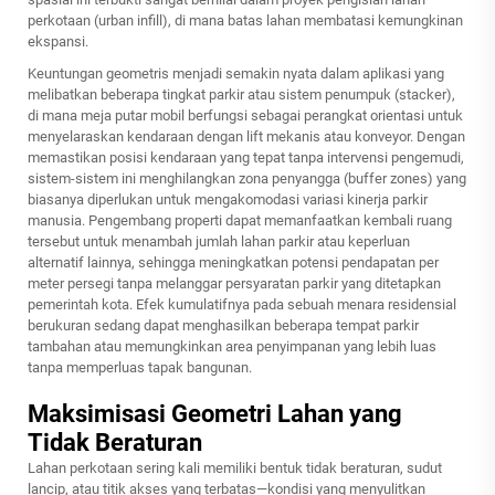
perkotaan (urban infill), di mana batas lahan membatasi kemungkinan
ekspansi.
Keuntungan geometris menjadi semakin nyata dalam aplikasi yang
melibatkan beberapa tingkat parkir atau sistem penumpuk (stacker),
di mana meja putar mobil berfungsi sebagai perangkat orientasi untuk
menyelaraskan kendaraan dengan lift mekanis atau konveyor. Dengan
memastikan posisi kendaraan yang tepat tanpa intervensi pengemudi,
sistem-sistem ini menghilangkan zona penyangga (buffer zones) yang
biasanya diperlukan untuk mengakomodasi variasi kinerja parkir
manusia. Pengembang properti dapat memanfaatkan kembali ruang
tersebut untuk menambah jumlah lahan parkir atau keperluan
alternatif lainnya, sehingga meningkatkan potensi pendapatan per
meter persegi tanpa melanggar persyaratan parkir yang ditetapkan
pemerintah kota. Efek kumulatifnya pada sebuah menara residensial
berukuran sedang dapat menghasilkan beberapa tempat parkir
tambahan atau memungkinkan area penyimpanan yang lebih luas
tanpa memperluas tapak bangunan.
Maksimisasi Geometri Lahan yang
Tidak Beraturan
Lahan perkotaan sering kali memiliki bentuk tidak beraturan, sudut
lancip, atau titik akses yang terbatas—kondisi yang menyulitkan