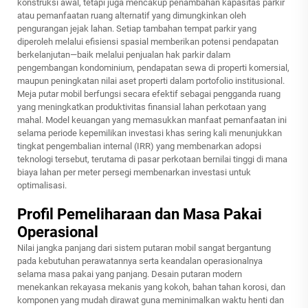
konstruksi awal, tetapi juga mencakup penambahan kapasitas parkir
atau pemanfaatan ruang alternatif yang dimungkinkan oleh
pengurangan jejak lahan. Setiap tambahan tempat parkir yang
diperoleh melalui efisiensi spasial memberikan potensi pendapatan
berkelanjutan—baik melalui penjualan hak parkir dalam
pengembangan kondominium, pendapatan sewa di properti komersial,
maupun peningkatan nilai aset properti dalam portofolio institusional.
Meja putar mobil berfungsi secara efektif sebagai pengganda ruang
yang meningkatkan produktivitas finansial lahan perkotaan yang
mahal. Model keuangan yang memasukkan manfaat pemanfaatan ini
selama periode kepemilikan investasi khas sering kali menunjukkan
tingkat pengembalian internal (IRR) yang membenarkan adopsi
teknologi tersebut, terutama di pasar perkotaan bernilai tinggi di mana
biaya lahan per meter persegi membenarkan investasi untuk
optimalisasi.
Profil Pemeliharaan dan Masa Pakai
Operasional
Nilai jangka panjang dari sistem putaran mobil sangat bergantung
pada kebutuhan perawatannya serta keandalan operasionalnya
selama masa pakai yang panjang. Desain putaran modern
menekankan rekayasa mekanis yang kokoh, bahan tahan korosi, dan
komponen yang mudah dirawat guna meminimalkan waktu henti dan