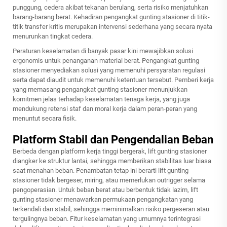
punggung, cedera akibat tekanan berulang, serta risiko menjatuhkan
barang-barang berat. Kehadiran pengangkat gunting stasioner di titik-
titik transfer kritis merupakan intervensi sederhana yang secara nyata
menurunkan tingkat cedera.
Peraturan keselamatan di banyak pasar kini mewajibkan solusi
ergonomis untuk penanganan material berat. Pengangkat gunting
stasioner menyediakan solusi yang memenuhi persyaratan regulasi
serta dapat diaudit untuk memenuhi ketentuan tersebut. Pemberi kerja
yang memasang pengangkat gunting stasioner menunjukkan
komitmen jelas terhadap keselamatan tenaga kerja, yang juga
mendukung retensi staf dan moral kerja dalam peran-peran yang
menuntut secara fisik.
Platform Stabil dan Pengendalian Beban
Berbeda dengan platform kerja tinggi bergerak, lift gunting stasioner
diangker ke struktur lantai, sehingga memberikan stabilitas luar biasa
saat menahan beban. Penambatan tetap ini berarti lift gunting
stasioner tidak bergeser, miring, atau memerlukan outrigger selama
pengoperasian. Untuk beban berat atau berbentuk tidak lazim, lift
gunting stasioner menawarkan permukaan pengangkatan yang
terkendali dan stabil, sehingga meminimalkan risiko pergeseran atau
tergulingnya beban. Fitur keselamatan yang umumnya terintegrasi