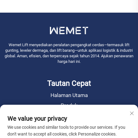
Wemet Lift menyediakan peralatan pengangkat cerdas—termasuk lift
gunting, leveler dermaga, dan lift barang—untuk aplikasi logistik & industri
global. Aman, efisien, dan terpercaya sejak tahun 2014. Ajukan penawaran
harga hari ini.
Tautan Cepat
Halaman Utama
Produk
Berita
We value your privacy
Tentang Kami
We use cookies and similar tools to provide our services. If you
don't want to accept all cookies, click Personalize cookies.
Hubungi Kami