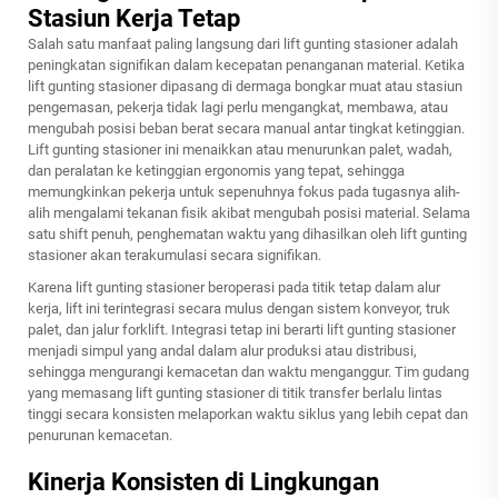
Stasiun Kerja Tetap
Salah satu manfaat paling langsung dari lift gunting stasioner adalah
peningkatan signifikan dalam kecepatan penanganan material. Ketika
lift gunting stasioner dipasang di dermaga bongkar muat atau stasiun
pengemasan, pekerja tidak lagi perlu mengangkat, membawa, atau
mengubah posisi beban berat secara manual antar tingkat ketinggian.
Lift gunting stasioner ini menaikkan atau menurunkan palet, wadah,
dan peralatan ke ketinggian ergonomis yang tepat, sehingga
memungkinkan pekerja untuk sepenuhnya fokus pada tugasnya alih-
alih mengalami tekanan fisik akibat mengubah posisi material. Selama
satu shift penuh, penghematan waktu yang dihasilkan oleh lift gunting
stasioner akan terakumulasi secara signifikan.
Karena lift gunting stasioner beroperasi pada titik tetap dalam alur
kerja, lift ini terintegrasi secara mulus dengan sistem konveyor, truk
palet, dan jalur forklift. Integrasi tetap ini berarti lift gunting stasioner
menjadi simpul yang andal dalam alur produksi atau distribusi,
sehingga mengurangi kemacetan dan waktu menganggur. Tim gudang
yang memasang lift gunting stasioner di titik transfer berlalu lintas
tinggi secara konsisten melaporkan waktu siklus yang lebih cepat dan
penurunan kemacetan.
Kinerja Konsisten di Lingkungan