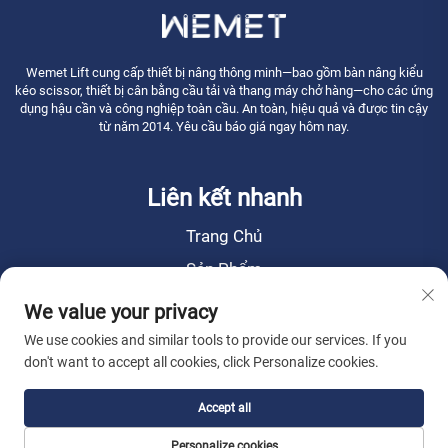
Wemet Lift cung cấp thiết bị nâng thông minh—bao gồm bàn nâng kiểu
kéo scissor, thiết bị cân bằng cầu tải và thang máy chở hàng—cho các ứng
dụng hậu cần và công nghiệp toàn cầu. An toàn, hiệu quả và được tin cậy
từ năm 2014. Yêu cầu báo giá ngay hôm nay.
Liên kết nhanh
Trang Chủ
Sản Phẩm
Tin Tức
We value your privacy
Về Chúng Tôi
We use cookies and similar tools to provide our services. If you
don't want to accept all cookies, click Personalize cookies.
Liên Hệ Chúng Tôi
Accept all
Bản quyền © 2026 Công ty TNHH Máy nâng WEMET. Mọi quyền được bảo
Personalize cookies