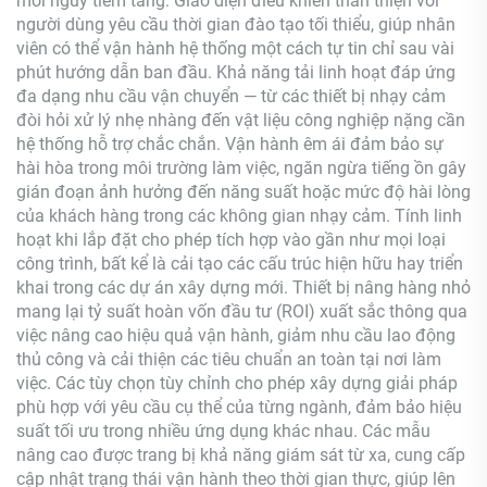
mối nguy tiềm tàng. Giao diện điều khiển thân thiện với
người dùng yêu cầu thời gian đào tạo tối thiểu, giúp nhân
viên có thể vận hành hệ thống một cách tự tin chỉ sau vài
phút hướng dẫn ban đầu. Khả năng tải linh hoạt đáp ứng
đa dạng nhu cầu vận chuyển — từ các thiết bị nhạy cảm
đòi hỏi xử lý nhẹ nhàng đến vật liệu công nghiệp nặng cần
hệ thống hỗ trợ chắc chắn. Vận hành êm ái đảm bảo sự
hài hòa trong môi trường làm việc, ngăn ngừa tiếng ồn gây
gián đoạn ảnh hưởng đến năng suất hoặc mức độ hài lòng
của khách hàng trong các không gian nhạy cảm. Tính linh
hoạt khi lắp đặt cho phép tích hợp vào gần như mọi loại
công trình, bất kể là cải tạo các cấu trúc hiện hữu hay triển
khai trong các dự án xây dựng mới. Thiết bị nâng hàng nhỏ
mang lại tỷ suất hoàn vốn đầu tư (ROI) xuất sắc thông qua
việc nâng cao hiệu quả vận hành, giảm nhu cầu lao động
thủ công và cải thiện các tiêu chuẩn an toàn tại nơi làm
việc. Các tùy chọn tùy chỉnh cho phép xây dựng giải pháp
phù hợp với yêu cầu cụ thể của từng ngành, đảm bảo hiệu
suất tối ưu trong nhiều ứng dụng khác nhau. Các mẫu
nâng cao được trang bị khả năng giám sát từ xa, cung cấp
cập nhật trạng thái vận hành theo thời gian thực, giúp lên