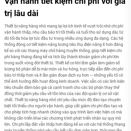
Vận hành tiết kiệm chi phí với giá
trị lâu dài
Thiết bị nâng hàng nhỏ mang lại lợi ích kinh tế vượt trội nhờ chi phí
vận hành thấp, nhu cầu bảo trì tối thiểu và tuổi thọ sử dụng dài, từ
đó tối đa hóa lợi tức đầu tư trong nhiều ứng dụng đa dạng. Các hệ
thống động cơ tiết kiệm năng lượng tiêu thụ điện năng ít hơn đáng
kể so với các thang máy chở hàng truyền thống, giúp tiết kiệm chi
phí hàng tháng đáng kể và tích lũy thành khoản giảm chi phí lớn
trong suốt vòng đời thiết bị. Thiết kế cơ khí đơn giản làm giảm số
lượng bộ phận dễ bị mài mòn và hư hỏng, trực tiếp dẫn đến chi phí
bảo trì thấp hơn và ít lần gián đoạn dịch vụ hơn — những yếu tố có
thể ảnh hưởng đến hoạt động kinh doanh. Việc sẵn có các linh kiện
tiêu chuẩn đảm bảo giá cả cạnh tranh cho các bộ phận thay thế
đồng thời giảm yêu cầu về tồn kho của các đội quản lý cơ sở vật
chất. Thiết bị nâng hàng nhỏ chỉ yêu cầu mức độ đào tạo chuyên
biệt tối thiểu cho người vận hành, giúp cắt giảm chi phí đào tạo và
cho phép tích hợp nhanh chóng vào quy trình làm việc hiện có mà
không cần triển khai các chương trình phát triển nhân sự quy mô
lớn. Chi phí lắp đặt vẫn thấp hơn đáng kể so với các hệ thống thang
máy truyền thống nhờ yêu cầu kết cấu đơn giản hơn, thời gian lắp