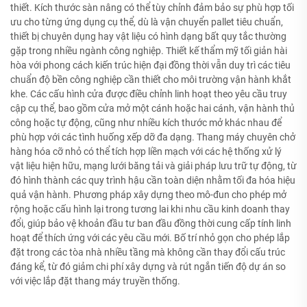
thiết. Kích thước sàn nâng có thể tùy chỉnh đảm bảo sự phù hợp tối
ưu cho từng ứng dụng cụ thể, dù là vận chuyển pallet tiêu chuẩn,
thiết bị chuyên dụng hay vật liệu có hình dạng bất quy tắc thường
gặp trong nhiều ngành công nghiệp. Thiết kế thẩm mỹ tối giản hài
hòa với phong cách kiến trúc hiện đại đồng thời vẫn duy trì các tiêu
chuẩn độ bền công nghiệp cần thiết cho môi trường vận hành khắt
khe. Các cấu hình cửa được điều chỉnh linh hoạt theo yêu cầu truy
cập cụ thể, bao gồm cửa mở một cánh hoặc hai cánh, vận hành thủ
công hoặc tự động, cũng như nhiều kích thước mở khác nhau để
phù hợp với các tình huống xếp dỡ đa dạng. Thang máy chuyên chở
hàng hóa cỡ nhỏ có thể tích hợp liền mạch với các hệ thống xử lý
vật liệu hiện hữu, mạng lưới băng tải và giải pháp lưu trữ tự động, từ
đó hình thành các quy trình hậu cần toàn diện nhằm tối đa hóa hiệu
quả vận hành. Phương pháp xây dựng theo mô-đun cho phép mở
rộng hoặc cấu hình lại trong tương lai khi nhu cầu kinh doanh thay
đổi, giúp bảo vệ khoản đầu tư ban đầu đồng thời cung cấp tính linh
hoạt để thích ứng với các yêu cầu mới. Bố trí nhỏ gọn cho phép lắp
đặt trong các tòa nhà nhiều tầng mà không cần thay đổi cấu trúc
đáng kể, từ đó giảm chi phí xây dựng và rút ngắn tiến độ dự án so
với việc lắp đặt thang máy truyền thống.