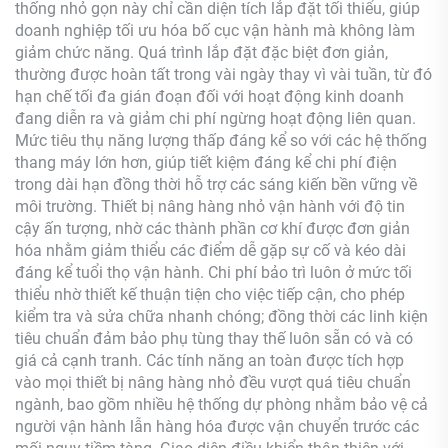
thống nhỏ gọn này chỉ cần diện tích lắp đặt tối thiểu, giúp
doanh nghiệp tối ưu hóa bố cục vận hành mà không làm
giảm chức năng. Quá trình lắp đặt đặc biệt đơn giản,
thường được hoàn tất trong vài ngày thay vì vài tuần, từ đó
hạn chế tối đa gián đoạn đối với hoạt động kinh doanh
đang diễn ra và giảm chi phí ngừng hoạt động liên quan.
Mức tiêu thụ năng lượng thấp đáng kể so với các hệ thống
thang máy lớn hơn, giúp tiết kiệm đáng kể chi phí điện
trong dài hạn đồng thời hỗ trợ các sáng kiến bền vững về
môi trường. Thiết bị nâng hàng nhỏ vận hành với độ tin
cậy ấn tượng, nhờ các thành phần cơ khí được đơn giản
hóa nhằm giảm thiểu các điểm dễ gặp sự cố và kéo dài
đáng kể tuổi thọ vận hành. Chi phí bảo trì luôn ở mức tối
thiểu nhờ thiết kế thuận tiện cho việc tiếp cận, cho phép
kiểm tra và sửa chữa nhanh chóng; đồng thời các linh kiện
tiêu chuẩn đảm bảo phụ tùng thay thế luôn sẵn có và có
giá cả cạnh tranh. Các tính năng an toàn được tích hợp
vào mọi thiết bị nâng hàng nhỏ đều vượt quá tiêu chuẩn
ngành, bao gồm nhiều hệ thống dự phòng nhằm bảo vệ cả
người vận hành lẫn hàng hóa được vận chuyển trước các