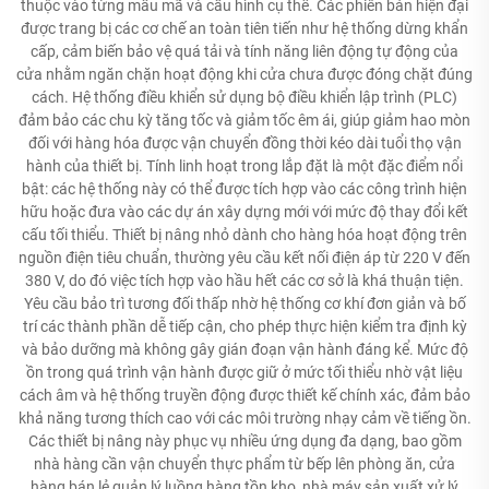
thuộc vào từng mẫu mã và cấu hình cụ thể. Các phiên bản hiện đại
được trang bị các cơ chế an toàn tiên tiến như hệ thống dừng khẩn
cấp, cảm biến bảo vệ quá tải và tính năng liên động tự động của
cửa nhằm ngăn chặn hoạt động khi cửa chưa được đóng chặt đúng
cách. Hệ thống điều khiển sử dụng bộ điều khiển lập trình (PLC)
đảm bảo các chu kỳ tăng tốc và giảm tốc êm ái, giúp giảm hao mòn
đối với hàng hóa được vận chuyển đồng thời kéo dài tuổi thọ vận
hành của thiết bị. Tính linh hoạt trong lắp đặt là một đặc điểm nổi
bật: các hệ thống này có thể được tích hợp vào các công trình hiện
hữu hoặc đưa vào các dự án xây dựng mới với mức độ thay đổi kết
cấu tối thiểu. Thiết bị nâng nhỏ dành cho hàng hóa hoạt động trên
nguồn điện tiêu chuẩn, thường yêu cầu kết nối điện áp từ 220 V đến
380 V, do đó việc tích hợp vào hầu hết các cơ sở là khá thuận tiện.
Yêu cầu bảo trì tương đối thấp nhờ hệ thống cơ khí đơn giản và bố
trí các thành phần dễ tiếp cận, cho phép thực hiện kiểm tra định kỳ
và bảo dưỡng mà không gây gián đoạn vận hành đáng kể. Mức độ
ồn trong quá trình vận hành được giữ ở mức tối thiểu nhờ vật liệu
cách âm và hệ thống truyền động được thiết kế chính xác, đảm bảo
khả năng tương thích cao với các môi trường nhạy cảm về tiếng ồn.
Các thiết bị nâng này phục vụ nhiều ứng dụng đa dạng, bao gồm
nhà hàng cần vận chuyển thực phẩm từ bếp lên phòng ăn, cửa
hàng bán lẻ quản lý luồng hàng tồn kho, nhà máy sản xuất xử lý