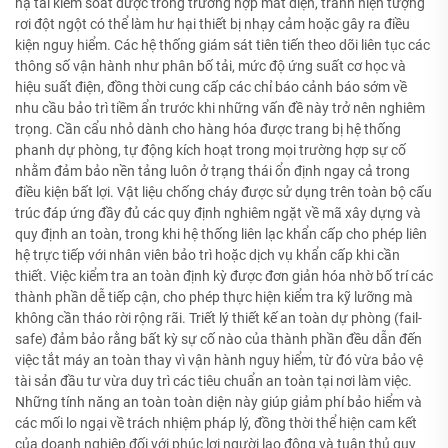
hạ tải kiểm soát được trong trường hợp mất điện, tránh hiện tượng
rơi đột ngột có thể làm hư hại thiết bị nhạy cảm hoặc gây ra điều
kiện nguy hiểm. Các hệ thống giám sát tiên tiến theo dõi liên tục các
thông số vận hành như phân bố tải, mức độ ứng suất cơ học và
hiệu suất điện, đồng thời cung cấp các chỉ báo cảnh báo sớm về
nhu cầu bảo trì tiềm ẩn trước khi những vấn đề này trở nên nghiêm
trọng. Cần cẩu nhỏ dành cho hàng hóa được trang bị hệ thống
phanh dự phòng, tự động kích hoạt trong mọi trường hợp sự cố
nhằm đảm bảo nền tảng luôn ở trạng thái ổn định ngay cả trong
điều kiện bất lợi. Vật liệu chống cháy được sử dụng trên toàn bộ cấu
trúc đáp ứng đầy đủ các quy định nghiêm ngặt về mã xây dựng và
quy định an toàn, trong khi hệ thống liên lạc khẩn cấp cho phép liên
hệ trực tiếp với nhân viên bảo trì hoặc dịch vụ khẩn cấp khi cần
thiết. Việc kiểm tra an toàn định kỳ được đơn giản hóa nhờ bố trí các
thành phần dễ tiếp cận, cho phép thực hiện kiểm tra kỹ lưỡng mà
không cần tháo rời rộng rãi. Triết lý thiết kế an toàn dự phòng (fail-
safe) đảm bảo rằng bất kỳ sự cố nào của thành phần đều dẫn đến
việc tắt máy an toàn thay vì vận hành nguy hiểm, từ đó vừa bảo vệ
tài sản đầu tư vừa duy trì các tiêu chuẩn an toàn tại nơi làm việc.
Những tính năng an toàn toàn diện này giúp giảm phí bảo hiểm và
các mối lo ngại về trách nhiệm pháp lý, đồng thời thể hiện cam kết
của doanh nghiệp đối với phúc lợi người lao động và tuân thủ quy