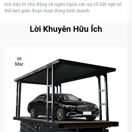
lịch bảo trì chủ động và ngăn ngừa các sự cố bất ngờ có
thể làm gián đoạn hoạt động kinh doanh.
Lời Khuyên Hữu Ích
05
Mar