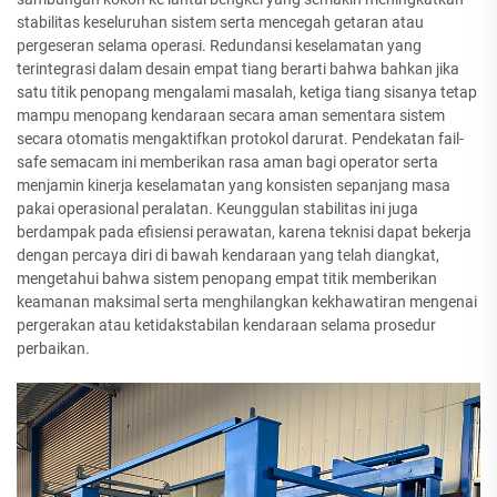
stabilitas keseluruhan sistem serta mencegah getaran atau
pergeseran selama operasi. Redundansi keselamatan yang
terintegrasi dalam desain empat tiang berarti bahwa bahkan jika
satu titik penopang mengalami masalah, ketiga tiang sisanya tetap
mampu menopang kendaraan secara aman sementara sistem
secara otomatis mengaktifkan protokol darurat. Pendekatan fail-
safe semacam ini memberikan rasa aman bagi operator serta
menjamin kinerja keselamatan yang konsisten sepanjang masa
pakai operasional peralatan. Keunggulan stabilitas ini juga
berdampak pada efisiensi perawatan, karena teknisi dapat bekerja
dengan percaya diri di bawah kendaraan yang telah diangkat,
mengetahui bahwa sistem penopang empat titik memberikan
keamanan maksimal serta menghilangkan kekhawatiran mengenai
pergerakan atau ketidakstabilan kendaraan selama prosedur
perbaikan.