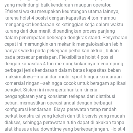
yang melindungi baik kendaraan maupun operator.
Efisiensi waktu merupakan keuntungan utama lainnya,
karena hoist 4 posisi dengan kapasitas 4 ton mampu
mengangkat kendaraan ke ketinggian kerja dalam waktu
kurang dari dua menit, dibandingkan proses panjang
dalam penempatan beberapa dongkrak stand. Penyebaran
cepat ini memungkinkan mekanik mengalokasikan lebih
banyak waktu pada pekerjaan perbaikan aktual, bukan
pada prosedur persiapan. Fleksibilitas hoist 4 posisi
dengan kapasitas 4 ton memungkinkannya menampung
berbagai jenis kendaraan dalam batas kapasitas beban
maksimalnya—mulai dari mobil sport hingga kendaraan
komersial ringan—sehingga cocok untuk beragam aplikasi
bengkel. Sistem ini mempertahankan kinerja
pengangkatan yang konsisten terlepas dari distribusi
beban, memastikan operasi andal dengan berbagai
konfigurasi kendaraan. Biaya perawatan tetap rendah
berkat konstruksi yang kokoh dan titik servis yang mudah
diakses, sehingga perawatan rutin dapat dilakukan tanpa
alat khusus atau downtime yang berkepanjangan. Hoist 4