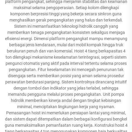
platform pengangkat, sehingga menjamin stabilitas dan keamanan
maksimal selama pengoperasian. Setiap kolom dilengkapi
komponen berpresisi tinggi yang bekerja secara sinkron guna
menghasilkan gerak pengangkatan yang halus dan terkendali.
Sistem ini memanfaatkan teknologi hidrolik canggih yang
memberikan tenaga pengangkatan konsisten sekaligus menjaga
efisiensi energi. Dimensi platform pengangkat mampu menampung
berbagai jenis kendaraan, mulai dari mobil kompak hingga truk
berukuran penuh dan van komersial. Hoist 4 tiang berkapasitas 4
ton dilengkapi mekanisme keselamatan terintegrasi, seperti sistem
pengunci otomatis yang aktif pada interval tertentu selama proses
pengangkatan. Fitur keselamatan ini mencegah penurunan tak
disengaja serta memberikan posisi yang aman selama prosedur
perawatan berdurasi panjang. Sistem kontrolnya dirancang intuitif
dengan tombol dan indikator yang jelas terlabel, sehingga
memandu pengguna melalui proses pengangkatan. Unit pompa
hidrolik memberikan kinerja andal dengan tingkat kebisingan
minimal, menciptakan lingkungan kerja yang nyaman.
Pemasangan hoist ini memerlukan persiapan lantai yang minimal,
dan sistem dapat ditempatkan dalam berbagai konfigurasi bengkel
guna memaksimalkan pemanfaatan ruang kerja. Konstruksi hoist 4
tiang berkapasitas 4 ton menggunakan komponen baja berkualitas