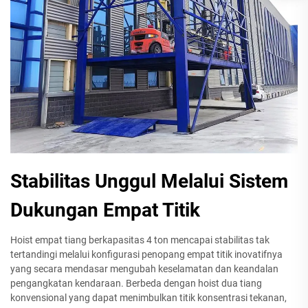
Stabilitas Unggul Melalui Sistem
Dukungan Empat Titik
Hoist empat tiang berkapasitas 4 ton mencapai stabilitas tak
tertandingi melalui konfigurasi penopang empat titik inovatifnya
yang secara mendasar mengubah keselamatan dan keandalan
pengangkatan kendaraan. Berbeda dengan hoist dua tiang
konvensional yang dapat menimbulkan titik konsentrasi tekanan,