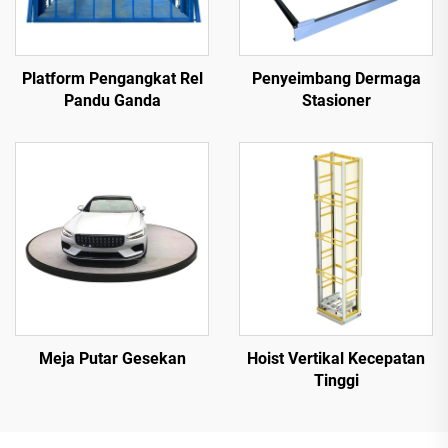
Platform Pengangkat Rel
Penyeimbang Dermaga
Pandu Ganda
Stasioner
Meja Putar Gesekan
Hoist Vertikal Kecepatan
Tinggi