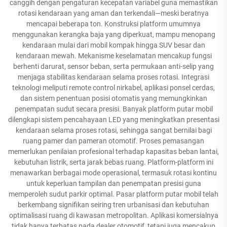
canggih dengan pengaturan kecepatan variabel guna memastikan
rotasi kendaraan yang aman dan terkendali—meski beratnya
mencapai beberapa ton. Konstruksi platform umumnya
menggunakan kerangka baja yang diperkuat, mampu menopang
kendaraan mulai dari mobil kompak hingga SUV besar dan
kendaraan mewah. Mekanisme keselamatan mencakup fungsi
berhenti darurat, sensor beban, serta permukaan anti-selip yang
menjaga stabilitas kendaraan selama proses rotasi. Integrasi
teknologi meliputi remote control nirkabel, aplikasi ponsel cerdas,
dan sistem penentuan posisi otomatis yang memungkinkan
penempatan sudut secara presisi. Banyak platform putar mobil
dilengkapi sistem pencahayaan LED yang meningkatkan presentasi
kendaraan selama proses rotasi, sehingga sangat bernilai bagi
ruang pamer dan pameran otomotif. Proses pemasangan
memerlukan penilaian profesional terhadap kapasitas beban lantai,
kebutuhan listrik, serta jarak bebas ruang. Platform-platform ini
menawarkan berbagai mode operasional, termasuk rotasi kontinu
untuk keperluan tampilan dan penempatan presisi guna
memperoleh sudut parkir optimal. Pasar platform putar mobil telah
berkembang signifikan seiring tren urbanisasi dan kebutuhan
optimalisasi ruang di kawasan metropolitan. Aplikasi komersialnya
tidak hanya terbatas pada dealer otomotif, tetapi juga mencakup