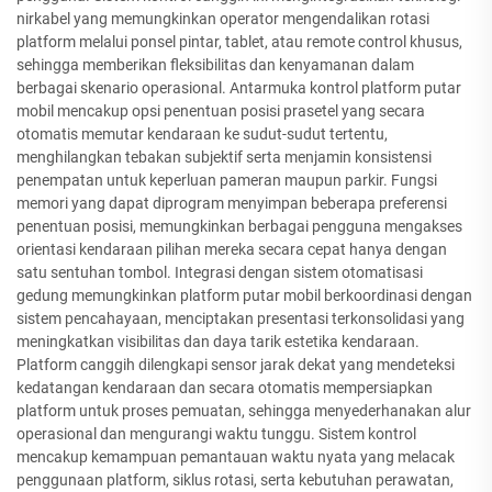
nirkabel yang memungkinkan operator mengendalikan rotasi
platform melalui ponsel pintar, tablet, atau remote control khusus,
sehingga memberikan fleksibilitas dan kenyamanan dalam
berbagai skenario operasional. Antarmuka kontrol platform putar
mobil mencakup opsi penentuan posisi prasetel yang secara
otomatis memutar kendaraan ke sudut-sudut tertentu,
menghilangkan tebakan subjektif serta menjamin konsistensi
penempatan untuk keperluan pameran maupun parkir. Fungsi
memori yang dapat diprogram menyimpan beberapa preferensi
penentuan posisi, memungkinkan berbagai pengguna mengakses
orientasi kendaraan pilihan mereka secara cepat hanya dengan
satu sentuhan tombol. Integrasi dengan sistem otomatisasi
gedung memungkinkan platform putar mobil berkoordinasi dengan
sistem pencahayaan, menciptakan presentasi terkonsolidasi yang
meningkatkan visibilitas dan daya tarik estetika kendaraan.
Platform canggih dilengkapi sensor jarak dekat yang mendeteksi
kedatangan kendaraan dan secara otomatis mempersiapkan
platform untuk proses pemuatan, sehingga menyederhanakan alur
operasional dan mengurangi waktu tunggu. Sistem kontrol
mencakup kemampuan pemantauan waktu nyata yang melacak
penggunaan platform, siklus rotasi, serta kebutuhan perawatan,