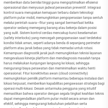
memberikan data bernilai tinggi guna mengoptimalkan efisiensi
operasional dan menyusun jadwal perawatan preventif. Integrasi
kontrol suara merupakan kemajuan terbaru dalam teknologi
platform putar mobil, memungkinkan pengoperasian tanpa sentuh
melalui perintah suara—fitur yang sangat bermanfaat ketika
operator sedang memegang barang atau bekerja dalam posisi
yang sulit. Sistem kontrol cerdas mencakup kunci keselamatan
(safety interlocks) yang mencegah pengoperasian saat terdeteksi
kondisi tidak aman, seperti adanya benda di sepanjang perimeter
platform atau jarak bebas yang tidak memadai untuk rotasi.
Kemampuan diagnostik jarak jauh memungkinkan teknisi layanan
mengevaluasi kinerja platform dan mendiagnosis masalah tanpa
harus melakukan kunjungan langsung ke lokasi, sehingga
mengurangi biaya perawatan dan meminimalkan waktu henti
operasional. Fitur konektivitas awan (cloud connectivity)
memungkinkan pemilik platform memantau beberapa instalasi dari
lokasi terpusat, memberikan kapabilitas pengawasan strategis bagi
operasi multi-lokasi. Desain antarmuka pengguna yang intuitif
memastikan bahwa operator dengan segala tingkat keahlian teknis
dapat mengendalikan platform putar mobil secara aman dan
efektif, sehingga mengurangi kebutuhan pelatihan serta