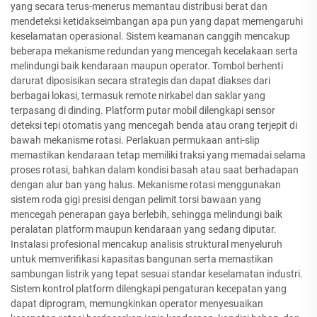
yang secara terus-menerus memantau distribusi berat dan
mendeteksi ketidakseimbangan apa pun yang dapat memengaruhi
keselamatan operasional. Sistem keamanan canggih mencakup
beberapa mekanisme redundan yang mencegah kecelakaan serta
melindungi baik kendaraan maupun operator. Tombol berhenti
darurat diposisikan secara strategis dan dapat diakses dari
berbagai lokasi, termasuk remote nirkabel dan saklar yang
terpasang di dinding. Platform putar mobil dilengkapi sensor
deteksi tepi otomatis yang mencegah benda atau orang terjepit di
bawah mekanisme rotasi. Perlakuan permukaan anti-slip
memastikan kendaraan tetap memiliki traksi yang memadai selama
proses rotasi, bahkan dalam kondisi basah atau saat berhadapan
dengan alur ban yang halus. Mekanisme rotasi menggunakan
sistem roda gigi presisi dengan pelimit torsi bawaan yang
mencegah penerapan gaya berlebih, sehingga melindungi baik
peralatan platform maupun kendaraan yang sedang diputar.
Instalasi profesional mencakup analisis struktural menyeluruh
untuk memverifikasi kapasitas bangunan serta memastikan
sambungan listrik yang tepat sesuai standar keselamatan industri.
Sistem kontrol platform dilengkapi pengaturan kecepatan yang
dapat diprogram, memungkinkan operator menyesuaikan