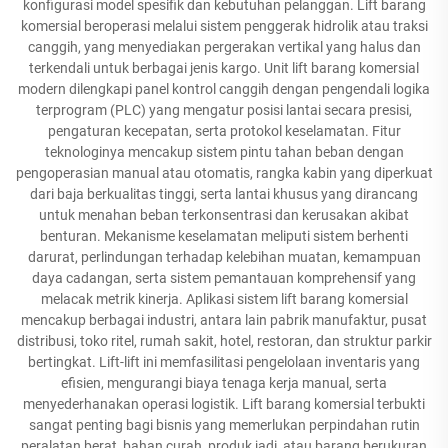
konfigurasi model spesifik dan kebutuhan pelanggan. Lift barang
komersial beroperasi melalui sistem penggerak hidrolik atau traksi
canggih, yang menyediakan pergerakan vertikal yang halus dan
terkendali untuk berbagai jenis kargo. Unit lift barang komersial
modern dilengkapi panel kontrol canggih dengan pengendali logika
terprogram (PLC) yang mengatur posisi lantai secara presisi,
pengaturan kecepatan, serta protokol keselamatan. Fitur
teknologinya mencakup sistem pintu tahan beban dengan
pengoperasian manual atau otomatis, rangka kabin yang diperkuat
dari baja berkualitas tinggi, serta lantai khusus yang dirancang
untuk menahan beban terkonsentrasi dan kerusakan akibat
benturan. Mekanisme keselamatan meliputi sistem berhenti
darurat, perlindungan terhadap kelebihan muatan, kemampuan
daya cadangan, serta sistem pemantauan komprehensif yang
melacak metrik kinerja. Aplikasi sistem lift barang komersial
mencakup berbagai industri, antara lain pabrik manufaktur, pusat
distribusi, toko ritel, rumah sakit, hotel, restoran, dan struktur parkir
bertingkat. Lift-lift ini memfasilitasi pengelolaan inventaris yang
efisien, mengurangi biaya tenaga kerja manual, serta
menyederhanakan operasi logistik. Lift barang komersial terbukti
sangat penting bagi bisnis yang memerlukan perpindahan rutin
peralatan berat, bahan curah, produk jadi, atau barang berukuran