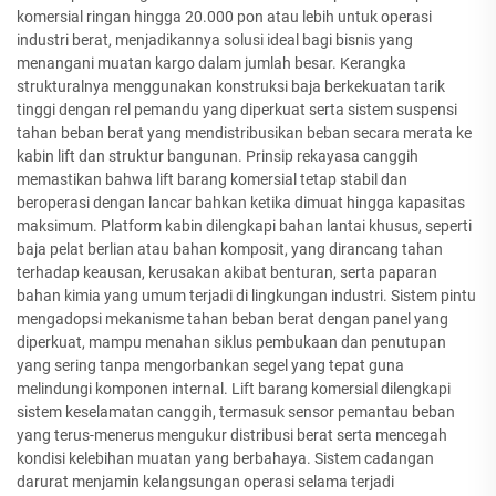
komersial ringan hingga 20.000 pon atau lebih untuk operasi
industri berat, menjadikannya solusi ideal bagi bisnis yang
menangani muatan kargo dalam jumlah besar. Kerangka
strukturalnya menggunakan konstruksi baja berkekuatan tarik
tinggi dengan rel pemandu yang diperkuat serta sistem suspensi
tahan beban berat yang mendistribusikan beban secara merata ke
kabin lift dan struktur bangunan. Prinsip rekayasa canggih
memastikan bahwa lift barang komersial tetap stabil dan
beroperasi dengan lancar bahkan ketika dimuat hingga kapasitas
maksimum. Platform kabin dilengkapi bahan lantai khusus, seperti
baja pelat berlian atau bahan komposit, yang dirancang tahan
terhadap keausan, kerusakan akibat benturan, serta paparan
bahan kimia yang umum terjadi di lingkungan industri. Sistem pintu
mengadopsi mekanisme tahan beban berat dengan panel yang
diperkuat, mampu menahan siklus pembukaan dan penutupan
yang sering tanpa mengorbankan segel yang tepat guna
melindungi komponen internal. Lift barang komersial dilengkapi
sistem keselamatan canggih, termasuk sensor pemantau beban
yang terus-menerus mengukur distribusi berat serta mencegah
kondisi kelebihan muatan yang berbahaya. Sistem cadangan
darurat menjamin kelangsungan operasi selama terjadi