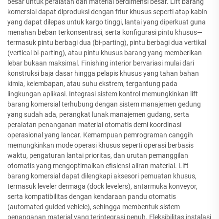
besar untuk peralatan dan material berdimensi besar. Lift barang
komersial dapat diproduksi dengan fitur khusus seperti atap kabin
yang dapat dilepas untuk kargo tinggi, lantai yang diperkuat guna
menahan beban terkonsentrasi, serta konfigurasi pintu khusus—
termasuk pintu berbagi dua (bi-parting), pintu berbagi dua vertikal
(vertical bi-parting), atau pintu khusus barang yang memberikan
lebar bukaan maksimal. Finishing interior bervariasi mulai dari
konstruksi baja dasar hingga pelapis khusus yang tahan bahan
kimia, kelembapan, atau suhu ekstrem, tergantung pada
lingkungan aplikasi. Integrasi sistem kontrol memungkinkan lift
barang komersial terhubung dengan sistem manajemen gedung
yang sudah ada, perangkat lunak manajemen gudang, serta
peralatan penanganan material otomatis demi koordinasi
operasional yang lancar. Kemampuan pemrograman canggih
memungkinkan mode operasi khusus seperti operasi berbasis
waktu, pengaturan lantai prioritas, dan urutan pemanggilan
otomatis yang mengoptimalkan efisiensi aliran material. Lift
barang komersial dapat dilengkapi aksesori pemuatan khusus,
termasuk leveler dermaga (dock levelers), antarmuka konveyor,
serta kompatibilitas dengan kendaraan pandu otomatis
(automated guided vehicle), sehingga membentuk sistem
penanganan material yang terintegrasi penuh. Fleksibilitas instalasi