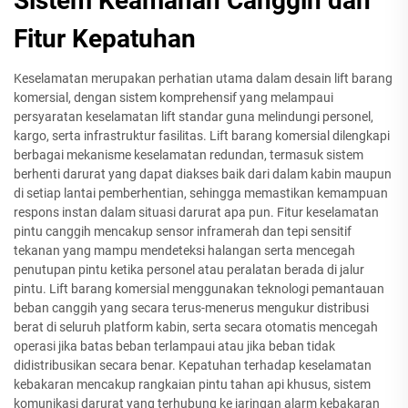
Sistem Keamanan Canggih dan
Fitur Kepatuhan
Keselamatan merupakan perhatian utama dalam desain lift barang
komersial, dengan sistem komprehensif yang melampaui
persyaratan keselamatan lift standar guna melindungi personel,
kargo, serta infrastruktur fasilitas. Lift barang komersial dilengkapi
berbagai mekanisme keselamatan redundan, termasuk sistem
berhenti darurat yang dapat diakses baik dari dalam kabin maupun
di setiap lantai pemberhentian, sehingga memastikan kemampuan
respons instan dalam situasi darurat apa pun. Fitur keselamatan
pintu canggih mencakup sensor inframerah dan tepi sensitif
tekanan yang mampu mendeteksi halangan serta mencegah
penutupan pintu ketika personel atau peralatan berada di jalur
pintu. Lift barang komersial menggunakan teknologi pemantauan
beban canggih yang secara terus-menerus mengukur distribusi
berat di seluruh platform kabin, serta secara otomatis mencegah
operasi jika batas beban terlampaui atau jika beban tidak
didistribusikan secara benar. Kepatuhan terhadap keselamatan
kebakaran mencakup rangkaian pintu tahan api khusus, sistem
komunikasi darurat yang terhubung ke jaringan alarm kebakaran