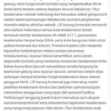
gedung, serta fungsi recall otomatis yang mengembalikan lift ke
lantai-lantai tertentu selama keadaan darurat kebakaran. Fitur
keselamatan seismik melindungi dari kerusakan akibat gempa bumi
melalui sistem pemasangan fleksibel dan protokol penghentian
otomatis selama aktivitas seismik. Lift barang komersial memenuhi
atau bahkan melampaui semua kode keselamatan terkait,
termasuk standar keselamatan lift ASME A17.1, persyaratan
keselamatan tempat kerja OSHA, serta kode bangunan lokal untuk
aplikasi komersial dan industri. Protokol inspeksi rutin menjamin
kepatuhan berkelanjutan melalui catatan perawatan
terdokumentasi, layanan teknisi bersertifikat, serta sistem
diagnostik otomatis yang memantau komponen keselamatan kritis.
Sistem komunikasi darurat menyediakan koneksi langsung ke
keamanan gedung atau layanan darurat, sementara sistem daya
cadangan mempertahankan fungsi keselamatan dasar selama
gangguan listrik. Lift barang komersial juga mencakup materi
pelatihan keselamatan khusus dan pedoman operasional guna
memastikan penggunaan yang tepat oleh personel fasilitas.
Perlindungan tanggung jawab hukum mencakup opsi cakupan
asuransi komprehensif serta dokumentasi kepatuhan keselamatan
yang mengurangi paparan risiko bisnis. Fitur keselamatan anak