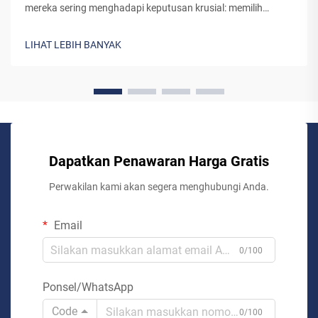
mereka sering menghadapi keputusan krusial: memilih
sistem lift standar siap pakai atau bermitra dengan produsen
lift khusus. Meskipun lift pra-rekayasa tampaknya
LIHAT LEBIH BANYAK
merupakan pilihan yang lebih sederhana, bekerja sama...
Dapatkan Penawaran Harga Gratis
Perwakilan kami akan segera menghubungi Anda.
Email
0/100
Ponsel/WhatsApp
Code
0/100