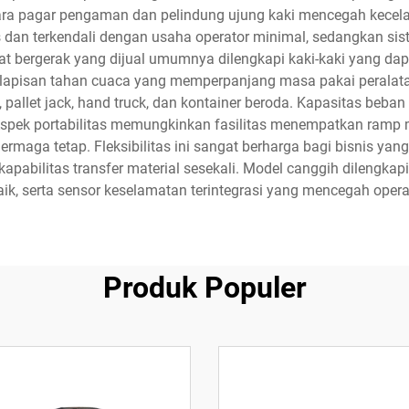
ara pagar pengaman dan pelindung ujung kaki mencegah kecelak
s dan terkendali dengan usaha operator minimal, sedangkan s
at bergerak yang dijual umumnya dilengkapi kaki-kaki yang dapa
rta lapisan tahan cuaca yang memperpanjang masa pakai pera
, pallet jack, hand truck, dan kontainer beroda. Kapasitas beban
 Aspek portabilitas memungkinkan fasilitas menempatkan ramp 
aga tetap. Fleksibilitas ini sangat berharga bagi bisnis yang
apabilitas transfer material sesekali. Model canggih dilengkapi
 baik, serta sensor keselamatan terintegrasi yang mencegah oper
Produk Populer