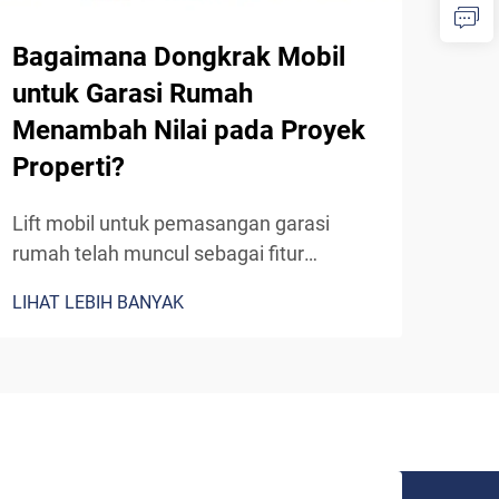
Bagaimana Dongkrak Mobil
Apa
untuk Garasi Rumah
Pem
Menambah Nilai pada Proyek
Pab
Properti?
Di l
sang
Lift mobil untuk pemasangan garasi
mene
rumah telah muncul sebagai fitur
LIHA
meni
premium yang secara signifikan
LIHAT LEBIH BANYAK
mene
meningkatkan nilai properti di pasar real
mema
estat yang kompetitif saat ini. Solusi
kerj
penyimpanan otomotif canggih ini
yang
mengubah garasi residensial biasa
adal
menjadi...