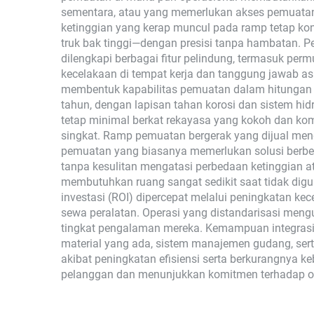
sementara, atau yang memerlukan akses pemuatan
ketinggian yang kerap muncul pada ramp tetap kon
truk bak tinggi—dengan presisi tanpa hambatan. P
dilengkapi berbagai fitur pelindung, termasuk per
kecelakaan di tempat kerja dan tanggung jawab a
membentuk kapabilitas pemuatan dalam hitungan 
tahun, dengan lapisan tahan korosi dan sistem hid
tetap minimal berkat rekayasa yang kokoh dan kom
singkat. Ramp pemuatan bergerak yang dijual men
pemuatan yang biasanya memerlukan solusi berbeda
tanpa kesulitan mengatasi perbedaan ketinggian a
membutuhkan ruang sangat sedikit saat tidak di
investasi (ROI) dipercepat melalui peningkatan k
sewa peralatan. Operasi yang distandarisasi mengu
tingkat pengalaman mereka. Kemampuan integrasi
material yang ada, sistem manajemen gudang, ser
akibat peningkatan efisiensi serta berkurangnya 
pelanggan dan menunjukkan komitmen terhadap op