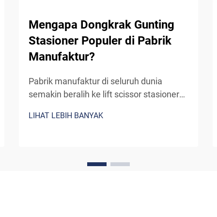
Mengapa Dongkrak Gunting
Stasioner Populer di Pabrik
Manufaktur?
Pabrik manufaktur di seluruh dunia
semakin beralih ke lift scissor stasioner
sebagai peralatan penting untuk
LIHAT LEBIH BANYAK
kebutuhan penanganan material vertikal
dan akses di lingkungan kerja. Platform
hidrolik yang kokoh ini telah menjadi tak
tergantikan dalam operasi industri
modern...