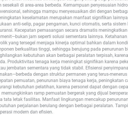
 sesekali di area-area berbeda. Kemampuan penyesuaian hidr
vensional, sehingga mampu menyesuaikan diri dengan berbagai 
eningkatan keselamatan merupakan manfaat signifikan lainnya
mukaan anti-selip, pagar pengaman, kunci otomatis, serta siste
suransi. Kecepatan pemasangan secara dramatis meningkatkan 
menit—bukan jam seperti solusi sementara lainnya. Ketahana
rolik yang tersegel menjaga kinerja optimal bahkan dalam kond
ponen berkualitas tinggi, sehingga berujung pada penurunan bi
ghilangkan kebutuhan akan berbagai peralatan terpisah, karen
. Produktivitas tenaga kerja meningkat signifikan karena pek
tau jembatan sementara yang tidak stabil. Efisiensi penyimpan
gunakan—berbeda dengan struktur permanen yang terus-meneru
ecepatan pemuatan, penurunan biaya tenaga kerja, peningkatan 
rangi kebutuhan pelatihan, karena personel dapat dengan cepat
 memungkinkan ramp pemuatan bergerak yang dijual beropera
ta tata letak fasilitas. Manfaat lingkungan mencakup penuru
kebutuhan perjalanan berulang dengan berbagai peralatan. Tamp
erasi modern dan efisien.