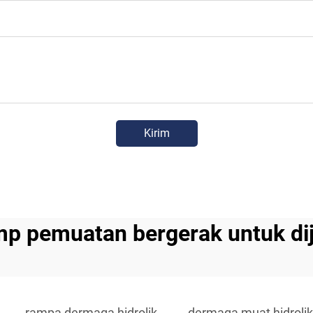
Kirim
mp pemuatan bergerak untuk dij
rampa dermaga hidrolik
dermaga muat hidrolik