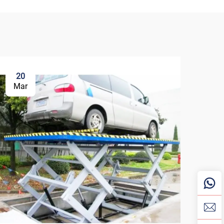
20
3
Mar
Ma