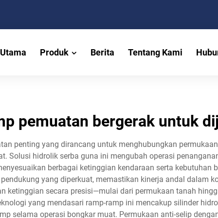
 Utama
Produk
Berita
Tentang Kami
Hubu
mp pemuatan bergerak untuk dij
an penting yang dirancang untuk menghubungkan permukaan tan
t. Solusi hidrolik serba guna ini mengubah operasi penangan
enyesuaikan berbagai ketinggian kendaraan serta kebutuhan bo
 pendukung yang diperkuat, memastikan kinerja andal dalam kon
n ketinggian secara presisi—mulai dari permukaan tanah hingg
eknologi yang mendasari ramp-ramp ini mencakup silinder hidrol
amp selama operasi bongkar muat. Permukaan anti-selip denga