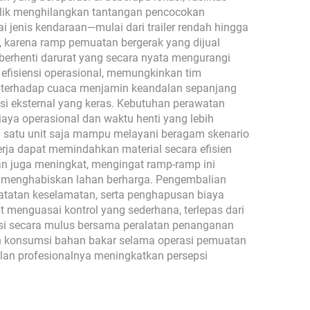
olik menghilangkan tantangan pencocokan
jenis kendaraan—mulai dari trailer rendah hingga
, karena ramp pemuatan bergerak yang dijual
m berhenti darurat yang secara nyata mengurangi
efisiensi operasional, memungkinkan tim
n terhadap cuaca menjamin keandalan sepanjang
isi eksternal yang keras. Kebutuhan perawatan
aya operasional dan waktu henti yang lebih
a satu unit saja mampu melayani beragam skenario
erja dapat memindahkan material secara efisien
an juga meningkat, mengingat ramp-ramp ini
s menghabiskan lahan berharga. Pengembalian
catatan keselamatan, serta penghapusan biaya
 menguasai kontrol yang sederhana, terlepas dari
si secara mulus bersama peralatan penanganan
nan konsumsi bahan bakar selama operasi pemuatan
ilan profesionalnya meningkatkan persepsi