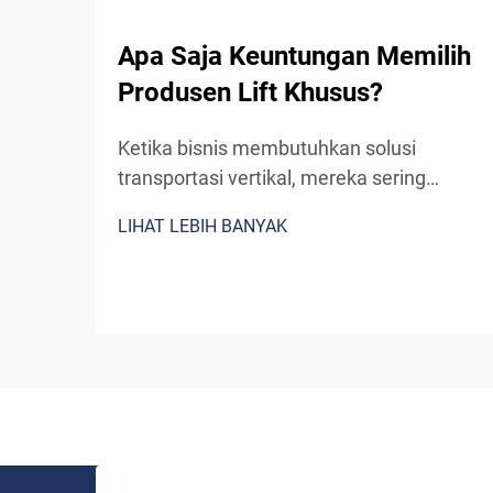
Apa Saja Keuntungan Memilih
Produsen Lift Khusus?
Ketika bisnis membutuhkan solusi
transportasi vertikal, mereka sering
menghadapi keputusan krusial: memilih
LIHAT LEBIH BANYAK
sistem lift standar siap pakai atau
bermitra dengan produsen lift khusus.
Meskipun lift pra-rekayasa tampaknya
merupakan pilihan yang lebih sederhana,
bekerja sama...