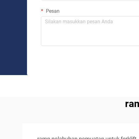
Pesan
ra
ramp pelabuhan pemuatan untuk forklift