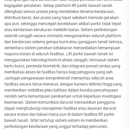
kegagalan peralatan. Setiap platform lift parkir bawah tanah
dilengkapi sensor presisi yang mendeteksi dimensi kendaraan,
distribusi berat, dan posisi yang tepat sebelum memulai gerakan
apa pun, sehingga mencegah kecelakaan akibat parkir tidak tepat
atau kendaraan berukuran melebihi batas. Sistem perlindungan
seismik canggih secara otomatis mengamankan seluruh platform
dan kendaraan selama gempa bumi atau gangguan tanah lainnya,
sementara sistem penekan kebakaran menyediakan kemampuan
respons instan di seluruh fasilitas. Lift parkir bawah tanah ini
menggunakan teknologi kontrol akses canggih, termasuk sistem
kartu kunci, pemindai biometrik, dan integrasi ponsel cerdas yang
membatasi akses ke fasilitas hanya bagi pengguna yang sah.
Jaringan pengawasan komprehensif memantau seluruh area
fasilitas secara terus-menerus, dengan kamera definisi tinggi yang
memberikan visibilitas jelas bahkan dalam kondisi pencahayaan
rendah serta kemampuan perekaman untuk keperluan investigasi
keamanan. Sistem komunikasi darurat memastikan pengguna
dapat menghubungi manajemen fasilitas atau layanan darurat
secara instan dari lokasi mana pun di dalam fasilitas lift parkir
bawah tanah. Sifat tertutup sistem-sistem ini memberikan
perlindungan kendaraan yang unggul terhadap pencurian,