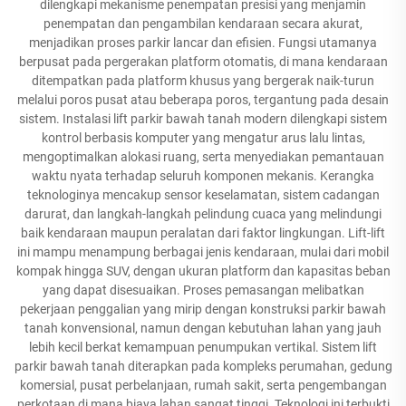
dilengkapi mekanisme penempatan presisi yang menjamin
penempatan dan pengambilan kendaraan secara akurat,
menjadikan proses parkir lancar dan efisien. Fungsi utamanya
berpusat pada pergerakan platform otomatis, di mana kendaraan
ditempatkan pada platform khusus yang bergerak naik-turun
melalui poros pusat atau beberapa poros, tergantung pada desain
sistem. Instalasi lift parkir bawah tanah modern dilengkapi sistem
kontrol berbasis komputer yang mengatur arus lalu lintas,
mengoptimalkan alokasi ruang, serta menyediakan pemantauan
waktu nyata terhadap seluruh komponen mekanis. Kerangka
teknologinya mencakup sensor keselamatan, sistem cadangan
darurat, dan langkah-langkah pelindung cuaca yang melindungi
baik kendaraan maupun peralatan dari faktor lingkungan. Lift-lift
ini mampu menampung berbagai jenis kendaraan, mulai dari mobil
kompak hingga SUV, dengan ukuran platform dan kapasitas beban
yang dapat disesuaikan. Proses pemasangan melibatkan
pekerjaan penggalian yang mirip dengan konstruksi parkir bawah
tanah konvensional, namun dengan kebutuhan lahan yang jauh
lebih kecil berkat kemampuan penumpukan vertikal. Sistem lift
parkir bawah tanah diterapkan pada kompleks perumahan, gedung
komersial, pusat perbelanjaan, rumah sakit, serta pengembangan
perkotaan di mana biaya lahan sangat tinggi. Teknologi ini terbukti