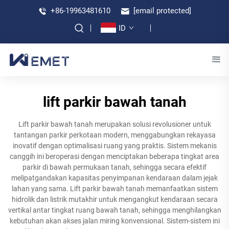
+86-19963481610
[email protected]
ID
lift parkir bawah tanah
Lift parkir bawah tanah merupakan solusi revolusioner untuk
tantangan parkir perkotaan modern, menggabungkan rekayasa
inovatif dengan optimalisasi ruang yang praktis. Sistem mekanis
canggih ini beroperasi dengan menciptakan beberapa tingkat area
parkir di bawah permukaan tanah, sehingga secara efektif
melipatgandakan kapasitas penyimpanan kendaraan dalam jejak
lahan yang sama. Lift parkir bawah tanah memanfaatkan sistem
hidrolik dan listrik mutakhir untuk mengangkut kendaraan secara
vertikal antar tingkat ruang bawah tanah, sehingga menghilangkan
kebutuhan akan akses jalan miring konvensional. Sistem-sistem ini