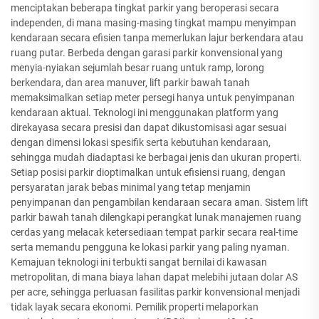
menciptakan beberapa tingkat parkir yang beroperasi secara
independen, di mana masing-masing tingkat mampu menyimpan
kendaraan secara efisien tanpa memerlukan lajur berkendara atau
ruang putar. Berbeda dengan garasi parkir konvensional yang
menyia-nyiakan sejumlah besar ruang untuk ramp, lorong
berkendara, dan area manuver, lift parkir bawah tanah
memaksimalkan setiap meter persegi hanya untuk penyimpanan
kendaraan aktual. Teknologi ini menggunakan platform yang
direkayasa secara presisi dan dapat dikustomisasi agar sesuai
dengan dimensi lokasi spesifik serta kebutuhan kendaraan,
sehingga mudah diadaptasi ke berbagai jenis dan ukuran properti.
Setiap posisi parkir dioptimalkan untuk efisiensi ruang, dengan
persyaratan jarak bebas minimal yang tetap menjamin
penyimpanan dan pengambilan kendaraan secara aman. Sistem lift
parkir bawah tanah dilengkapi perangkat lunak manajemen ruang
cerdas yang melacak ketersediaan tempat parkir secara real-time
serta memandu pengguna ke lokasi parkir yang paling nyaman.
Kemajuan teknologi ini terbukti sangat bernilai di kawasan
metropolitan, di mana biaya lahan dapat melebihi jutaan dolar AS
per acre, sehingga perluasan fasilitas parkir konvensional menjadi
tidak layak secara ekonomi. Pemilik properti melaporkan