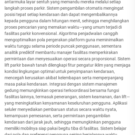
antarmuka layar sentuh yang memandu mereka melalui setiap
langkah proses parkir. Sistem pengambilan otomatis mengingat
posisi tepat setiap kendaraan dan dapat mengembalikannya
kepada pengguna dalam hitungan menit, sehingga menghilangkan
proses pencarian yang memakan waktu—yang umum terjadi di
fasilitas parkir konvensional. Algoritma penjadwalan canggih
mengoptimalkan pola pergerakan platform guna meminimalkan
waktu tunggu selama periode puncak penggunaan, sementara
analitik prediktif membantu manajer fasilitas memperkirakan
permintaan dan menyesuaikan operasi secara proporsional. Sistem
lift parkir bawah tanah dilengkapi fitur pengatur iklim yang menjaga
kondisi lingkungan optimal untuk penyimpanan kendaraan,
mencegah kerusakan akibat kelembapan serta memperpanjang
masa pakai kendaraan. Integrasi dengan sistem manajemen
gedung memungkinkan operasi terkoordinasi bersama fungsi
fasilitas lainnya, termasuk penerangan, sistem keamanan, dan lift—
yang meningkatkan kenyamanan keseluruhan pengguna. Aplikasi
seluler menyediakan pembaruan status secara waktu nyata,
kemampuan pemesanan, serta permintaan pengambilan
kendaraan dari jarak jauh, sehingga memungkinkan pengguna
memiliki mobilnya siap pakai begitu tiba di fasilitas. Sistem belajar
dari pola dan preferensi pengguna seiring berjalannya waktu,