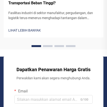
Transportasi Beban Tinggi?
Fasilitas industri di sektor manufaktur, pergudangan, dan
logistik terus-menerus menghadapi tantangan dalam
memindahkan material berat antar tingkat lantai secara
efisien dan aman. Mekanisme yang digunakan lift industri
LIHAT LEBIH BANYAK
untuk menangani transportasi beban tinggi...
Dapatkan Penawaran Harga Gratis
Perwakilan kami akan segera menghubungi Anda.
Email
0/100