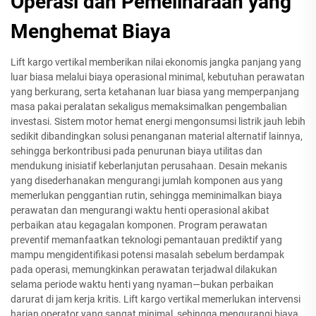
Operasi dan Pemeliharaan yang
Menghemat Biaya
Lift kargo vertikal memberikan nilai ekonomis jangka panjang yang
luar biasa melalui biaya operasional minimal, kebutuhan perawatan
yang berkurang, serta ketahanan luar biasa yang memperpanjang
masa pakai peralatan sekaligus memaksimalkan pengembalian
investasi. Sistem motor hemat energi mengonsumsi listrik jauh lebih
sedikit dibandingkan solusi penanganan material alternatif lainnya,
sehingga berkontribusi pada penurunan biaya utilitas dan
mendukung inisiatif keberlanjutan perusahaan. Desain mekanis
yang disederhanakan mengurangi jumlah komponen aus yang
memerlukan penggantian rutin, sehingga meminimalkan biaya
perawatan dan mengurangi waktu henti operasional akibat
perbaikan atau kegagalan komponen. Program perawatan
preventif memanfaatkan teknologi pemantauan prediktif yang
mampu mengidentifikasi potensi masalah sebelum berdampak
pada operasi, memungkinkan perawatan terjadwal dilakukan
selama periode waktu henti yang nyaman—bukan perbaikan
darurat di jam kerja kritis. Lift kargo vertikal memerlukan intervensi
harian operator yang sangat minimal, sehingga mengurangi biaya