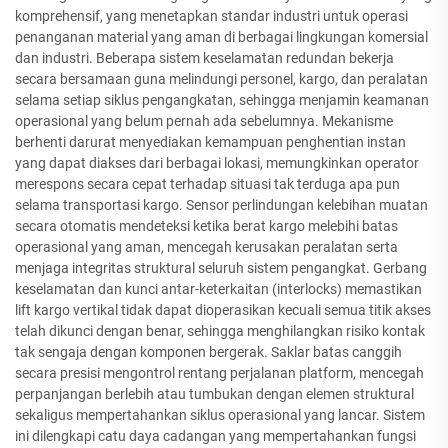
komprehensif, yang menetapkan standar industri untuk operasi
penanganan material yang aman di berbagai lingkungan komersial
dan industri. Beberapa sistem keselamatan redundan bekerja
secara bersamaan guna melindungi personel, kargo, dan peralatan
selama setiap siklus pengangkatan, sehingga menjamin keamanan
operasional yang belum pernah ada sebelumnya. Mekanisme
berhenti darurat menyediakan kemampuan penghentian instan
yang dapat diakses dari berbagai lokasi, memungkinkan operator
merespons secara cepat terhadap situasi tak terduga apa pun
selama transportasi kargo. Sensor perlindungan kelebihan muatan
secara otomatis mendeteksi ketika berat kargo melebihi batas
operasional yang aman, mencegah kerusakan peralatan serta
menjaga integritas struktural seluruh sistem pengangkat. Gerbang
keselamatan dan kunci antar-keterkaitan (interlocks) memastikan
lift kargo vertikal tidak dapat dioperasikan kecuali semua titik akses
telah dikunci dengan benar, sehingga menghilangkan risiko kontak
tak sengaja dengan komponen bergerak. Saklar batas canggih
secara presisi mengontrol rentang perjalanan platform, mencegah
perpanjangan berlebih atau tumbukan dengan elemen struktural
sekaligus mempertahankan siklus operasional yang lancar. Sistem
ini dilengkapi catu daya cadangan yang mempertahankan fungsi