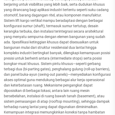
berjaring untuk visibilitas yang lebih baik, serta dudukan khusus
yang dirancang bagi aplikasi industri tertentu seperti suku cadang
otomotif, barang dagangan ritel, atau komponen manufaktur.
Sistem lift kargo vertikal mampu beradaptasi dengan berbagai
konfigurasi sumur (shaft), termasuk sumur tertutup, desain
kerangka terbuka, dan instalasi terintegrasi secara arsitektural
yang menyatu sempurna dengan elemen bangunan yang sudah
ada. Spesifikasi ketinggian khusus dapat disesuaikan untuk
bangunan mulai dari struktur residensial dua lantai hingga
kompleks industri bertingkat banyak, dilengkapi kemampuan posisi
presisi untuk berhenti antara (intermediate stops) serta posisi
bongkar-muat khusus. Sistem pintu khusus—seperti gerbang
terbagi dua (bi-parting gates), penghalang gulung (roll-up barriers),
dan panel buka-ayun (swing-out panels)—menyediakan konfigurasi
akses optimal guna mendukung berbagai alur kerja operasional
dan keterbatasan ruang. Mekanisme pengangkat dapat
diposisikan di berbagai lokasi, antara lain ruang mesin
bersebelahan, instalasi di ruang bawah tanah (basement), atau
sistem pemasangan di atap (rooftop mounting), sehingga dampak
terhadap ruang lantai yang dapat digunakan diminimalkan.
Kemampuan integrasi memungkinkan koneksi tanpa hambatan