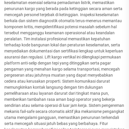
keselamatan esensial selama pemadaman listrik, memastikan
penurunan kargo yang berada pada ketinggian secara aman serta
mencegah personel terjebak di ketinggian. Inspeksi keselamatan
berkala dan sistem diagnostik otomatis terus-menerus memantau
komponen kritis, mengidentifikasi potensi masalah sebelum hal
tersebut mengganggu keamanan operasional atau keandalan
peralatan. Tim instalasi profesional memastikan kepatuhan
terhadap kode bangunan lokal dan peraturan keselamatan, serta
menyediakan dokumentasi dan sertifikasi lengkap untuk keperluan
asuransi dan regulasi. Lift kargo vertikal ini dilengkapi permukaan
platform anti-selip dengan tepi yang ditinggikan serta pagar
pengaman yang menahan kargo selama transportasi, mencegah
pergeseran atau jatuhnya muatan yang dapat menyebabkan
cedera atau kerusakan properti. Sistem komunikasi darurat
memungkinkan kontak langsung dengan tim dukungan
pemeliharaan atau layanan darurat dari tingkat mana pun,
memberikan tambahan rasa aman bagi operator yang bekerja
sendirian atau selama operasi di luar jam kerja. Sistem pengereman
mekanis fail-safe secara otomatis aktif jika mekanisme pengangkat
utama mengalami gangguan, memastikan penurunan terkendali
serta mencegah situasi jatuh bebas yang berbahaya. Fitur