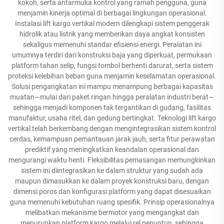
kokoh, serta antarmuka kontrol yang ramah pengguna, guna
menjamin kinerja optimal di berbagai lingkungan operasional.
Instalasi lift kargo vertikal modern dilengkapi sistem penggerak
hidrolik atau listrik yang memberikan daya angkat konsisten
sekaligus memenuhi standar efisiensi energi. Peralatan ini
umumnya terdiri dari konstruksi baja yang diperkuat, permukaan
platform tahan selip, fungsi tombol berhenti darurat, serta sistem
proteksi kelebihan beban guna menjamin keselamatan operasional.
Solusi pengangkatan ini mampu menampung berbagai kapasitas
muatan—mulai dari paket ringan hingga peralatan industri berat—
sehingga menjadi komponen tak tergantikan di gudang, fasilitas
manufaktur, usaha ritel, dan gedung bertingkat. Teknologi lift kargo
vertikal telah berkembang dengan mengintegrasikan sistem kontrol
cerdas, kemampuan pemantauan jarak jauh, serta fitur perawatan
prediktif yang meningkatkan keandalan operasional dan
mengurangi waktu henti. Fleksibilitas pemasangan memungkinkan
sistem ini diintegrasikan ke dalam struktur yang sudah ada
maupun dimasukkan ke dalam proyek konstruksi baru, dengan
dimensi poros dan konfigurasi platform yang dapat disesuaikan
guna memenuhi kebutuhan ruang spesifik. Prinsip operasionalnya
melibatkan mekanisme bermotor yang mengangkat dan
menurunkan platform kargo melalui rel penuntun, sehingga