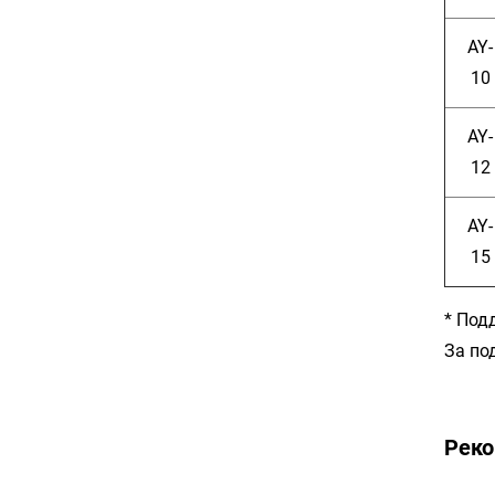
AY-
10
AY-
12
AY-
15
* Под
За по
Рек