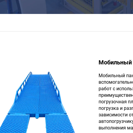
Мобильный 
Мобильный панд
вспомогательн
работ с исполь
преимущественн
погрузочная пл
погрузка и раз
зависимости от
автопогрузчику
выполнения мас