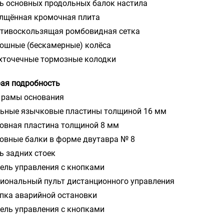
ть основных продольных балок настила
олщённая кромочная плита
отивоскользящая ромбовидная сетка
лошные (бескамерные) колёса
ёхточечные тормозные колодки
ая подробность
п рамы основания
льные язычковые пластины толщиной 16 мм
новная пластина толщиной 8 мм
новные балки в форме двутавра № 8
ть задних стоек
нель управления с кнопками
циональный пульт дистанционного управления
опка аварийной остановки
нель управления с кнопками