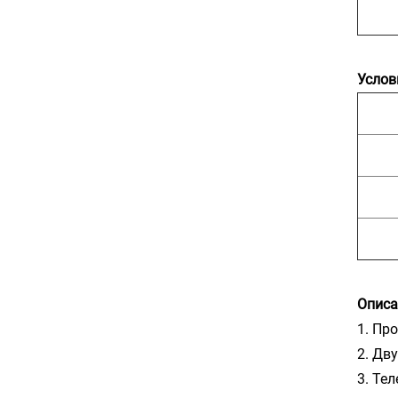
Услов
Описа
1. Пр
2. Дв
3. Те