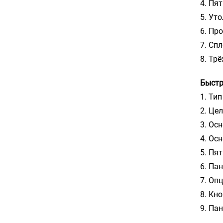
4. Пя
5. Ут
6. Пр
7. Сп
8. Тр
Быстр
1. Ти
2. Це
3. Ос
4. Ос
5. Пя
6. Па
7. Оп
8. Кн
9. Па