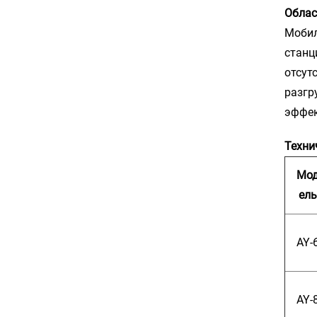
Облас
Мобил
станц
отсут
разгр
эффек
Техни
Мо
ель
AY-
AY-