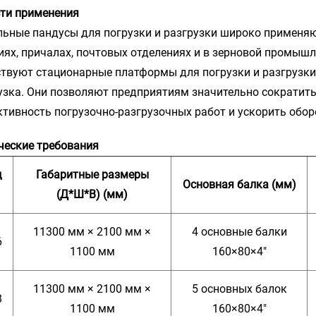
ти применения
ьные пандусы для погрузки и разгрузки широко применяют
иях, причалах, почтовых отделениях и в зерновой промышле
ствуют стационарные платформы для погрузки и разгрузки 
узка. Они позволяют предприятиям значительно сократит
тивность погрузочно-разгрузочных работ и ускорить оборо
ческие требования
д
Габаритные размеры
Основная балка (мм)
(Д*Ш*В) (мм)
11300 мм × 2100 мм ×
4 основные балки
6
1100 мм
160×80×4"
11300 мм × 2100 мм ×
5 основных балок
8
1100 мм
160×80×4"