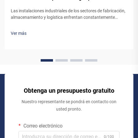
Las instalaciones industriales de los sectores de fabricación,
almacenamiento y logística enfrentan constantemente
desafíos para mover materiales pesados entre distintos
niveles de piso de forma eficiente y segura. El mecanismo
Ver más
mediante el cual un ascensor industrial gestiona el
transporte de cargas elevadas...
Obtenga un presupuesto gratuito
Nuestro representante se pondrá en contacto con
usted pronto.
Correo electrónico
0/100