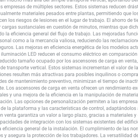
 las empresas de múltiples sectores. Estos sistemas reducen drást
ualmente materiales pesados entre plantas, permitiendo que lo
cen los riesgos de lesiones en el lugar de trabajo. El ahorro de t
 cargas sustanciales en cuestión de minutos, mientras que dicho
o la eficiencia general del flujo de trabajo. Las mejoradas fun
rsonal como a la mercancía valiosa, reduciendo las reclamacion
guros. Las mejoras en eficiencia energética de los modelos act
 iluminación LED reducen el consumo eléctrico en comparación 
reducido tamaño ocupado por los ascensores de carga en venta, 
 de transporte vertical. Estos sistemas incrementan el valor de l
aciones resulten más atractivas para posibles inquilinos o compra
s de mantenimiento preventivo, minimizan el tiempo de inactivi
te. Los ascensores de carga en venta ofrecen un rendimiento e
ales y una mejora de la eficiencia en la manipulación de materi
alación. Las opciones de personalización permiten a las empresa
de la plataforma y las características de control, adaptándolos
n venta garantiza un valor a largo plazo, gracias a materiales
capacidades de integración con los sistemas existentes del edifi
a eficiencia general de la instalación. El cumplimiento de las n
es y asegura la protección de los trabajadores. La versatilidad 