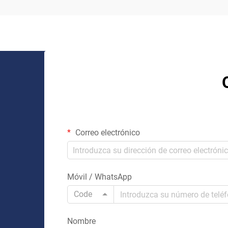
preingenierizados puedan parecer la
opción más sencilla, trabajar...
Correo electrónico
Móvil / WhatsApp
Code
Nombre