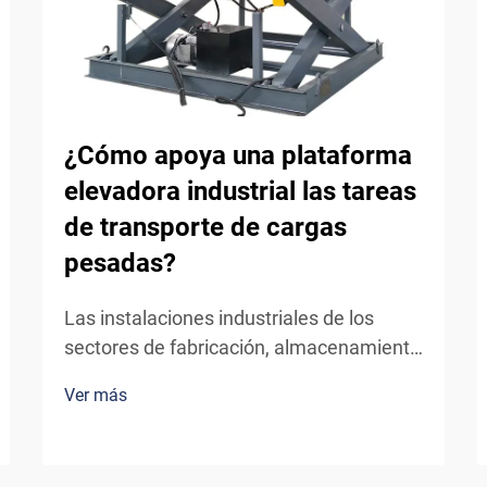
¿Cómo apoya una plataforma
elevadora industrial las tareas
de transporte de cargas
pesadas?
Las instalaciones industriales de los
sectores de fabricación, almacenamiento
y logística enfrentan constantemente
Ver más
desafíos para mover materiales pesados
entre distintos niveles de piso de forma
eficiente y segura. El mecanismo