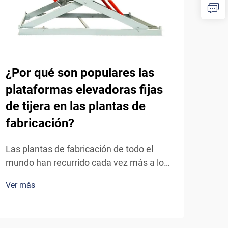
¿Por qué son populares las
¿Có
plataformas elevadoras fijas
pla
de tijera en las plantas de
aut
fabricación?
dom
inm
Las plantas de fabricación de todo el
mundo han recurrido cada vez más a los
Los 
elevadores de tijera fijos como equipo
dest
Ver más
esencial para satisfacer sus necesidades
domé
Ver 
de manipulación vertical de materiales y
cara
de acceso. Estas robustas plataformas
sign