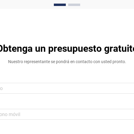
mediante el cual un ascensor industrial
gestiona el transporte de cargas
elevadas...
Obtenga un presupuesto gratuit
Nuestro representante se pondrá en contacto con usted pronto.