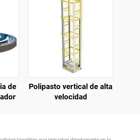
ia de
Polipasto vertical de alta
sador
velocidad
neficios tangibles que impactan directamente en la