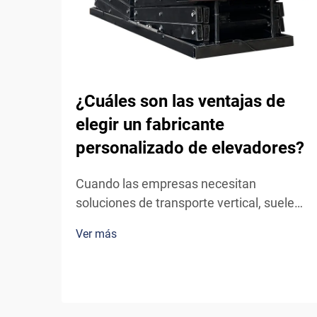
¿Cuáles son las ventajas de
elegir un fabricante
personalizado de elevadores?
Cuando las empresas necesitan
soluciones de transporte vertical, suelen
enfrentarse a una decisión crítica: optar
Ver más
por un sistema de ascensor estándar,
listo para usar, o colaborar con un
fabricante personalizado de ascensores.
Aunque los ascensores