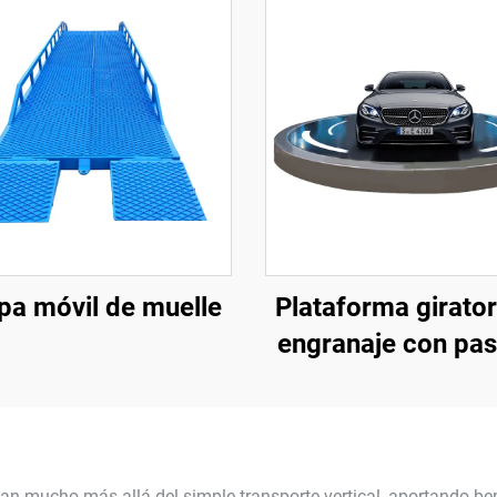
a móvil de muelle
Plataforma girator
engranaje con pa
an mucho más allá del simple transporte vertical, aportando be