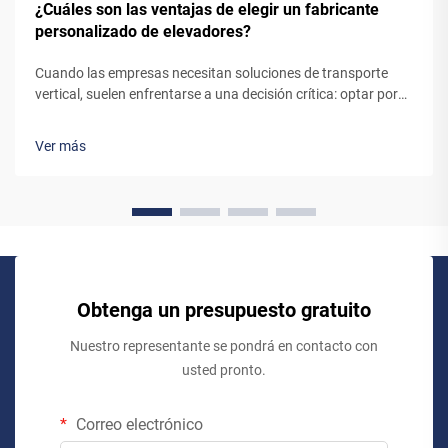
¿Cuáles son las ventajas de elegir un fabricante
personalizado de elevadores?
Cuando las empresas necesitan soluciones de transporte
vertical, suelen enfrentarse a una decisión crítica: optar por
un sistema de ascensor estándar, listo para usar, o colaborar
con un fabricante personalizado de ascensores. Aunque los
Ver más
ascensores preingenierizados puedan parecer la opción más
sencilla, trabajar...
Obtenga un presupuesto gratuito
Nuestro representante se pondrá en contacto con
usted pronto.
Correo electrónico