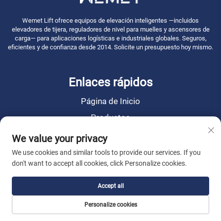
Wemet Lift ofrece equipos de elevación inteligentes —incluidos
elevadores de tijera, reguladores de nivel para muelles y ascensores de
carga— para aplicaciones logísticas e industriales globales. Seguros,
eficientes y de confianza desde 2014. Solicite un presupuesto hoy mismo.
Enlaces rápidos
Página de Inicio
Productos
Noticias
We value your privacy
Sobre Nosotros
We use cookies and similar tools to provide our services. If you
don't want to accept all cookies, click Personalize cookies.
Contáctanos
Accept all
Derechos de autor © 2026 WEMET Lift Machinery Co., Ltd. Todos los
Personalize cookies
derechos reservados. -
Política de privacidad