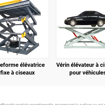
teforme élévatrice
Vérin élévateur à c
fixe à ciseaux
pour véhicule
ficacité spatiale exceptionnelle, maximisant la surface au sol d