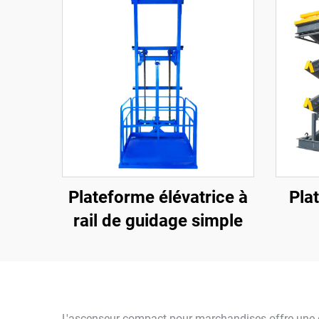
Plateforme élévatrice à
Pla
rail de guidage simple
L'ascenseur compact pour marchandises offre une ef