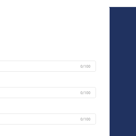
résidentiels ordinaires en…
0/100
0/100
0/100