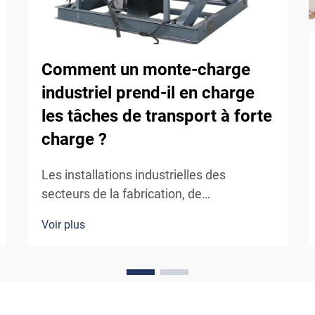
Comment un monte-charge
industriel prend-il en charge
les tâches de transport à forte
charge ?
Les installations industrielles des
secteurs de la fabrication, de
l’entreposage et de la logistique font
Voir plus
constamment face à des défis liés au
déplacement efficace et sécurisé de
matériaux lourds entre différents niveaux
d’étages. Le mécanisme par lequel un
monte-charge industriel gère les