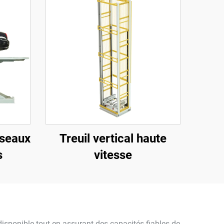
iseaux
Treuil vertical haute
s
vitesse
isponible tout en assurant des capacités fiables de