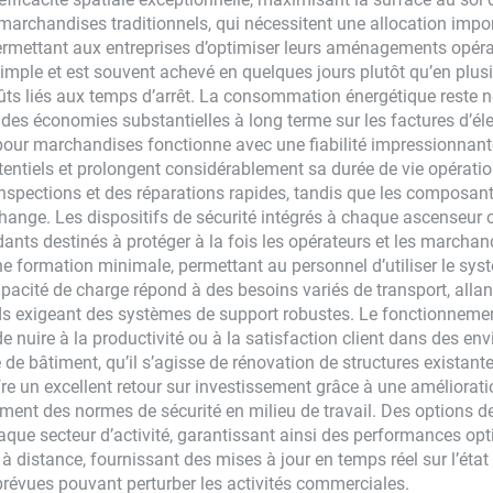
 marchandises traditionnels, qui nécessitent une allocation imp
permettant aux entreprises d’optimiser leurs aménagements opérat
mple et est souvent achevé en quelques jours plutôt qu’en plusi
ûts liés aux temps d’arrêt. La consommation énergétique reste n
des économies substantielles à long terme sur les factures d’élect
pour marchandises fonctionne avec une fiabilité impressionnan
tentiels et prolongent considérablement sa durée de vie opératio
nspections et des réparations rapides, tandis que les composants
echange. Les dispositifs de sécurité intégrés à chaque ascense
ants destinés à protéger à la fois les opérateurs et les marchand
 formation minimale, permettant au personnel d’utiliser le sys
 capacité de charge répond à des besoins variés de transport, all
s exigeant des systèmes de support robustes. Le fonctionnement
de nuire à la productivité ou à la satisfaction client dans des e
de bâtiment, qu’il s’agisse de rénovation de structures existant
un excellent retour sur investissement grâce à une amélioration
ent des normes de sécurité en milieu de travail. Des options de
que secteur d’activité, garantissant ainsi des performances op
à distance, fournissant des mises à jour en temps réel sur l’éta
prévues pouvant perturber les activités commerciales.