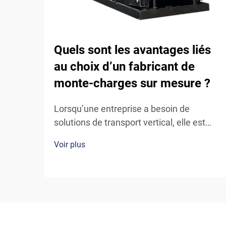
Quels sont les avantages liés
au choix d’un fabricant de
monte-charges sur mesure ?
Lorsqu’une entreprise a besoin de
solutions de transport vertical, elle est
souvent confrontée à une décision
Voir plus
cruciale : opter pour un système de
monte-charge standard, prêt à l’emploi,
ou collaborer avec un fabricant sur
mesure de monte-charges. Bien que les
monte-charges préconçus puissent
sembler être la solution la plus simple,