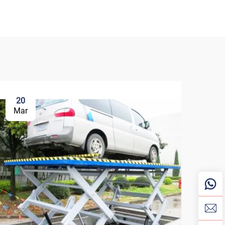
20
3
Mar
Ma