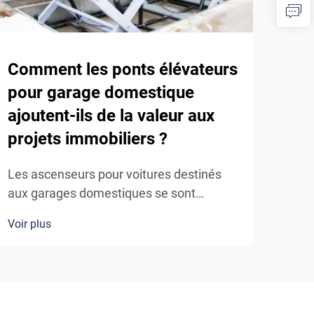
Comment les ponts élévateurs
Que
pour garage domestique
ava
ajoutent-ils de la valeur aux
d’u
projets immobiliers ?
usi
Les ascenseurs pour voitures destinés
Dans
aux garages domestiques se sont
fort
imposés comme une caractéristique haut
subi
Voir plus
Voir 
de gamme qui accroît sensiblement la
amél
valeur des biens immobiliers sur le
rédu
marché immobilier concurrentiel actuel.
garan
Ces solutions sophistiquées de stockage
solu
automobile transforment des garages
les 