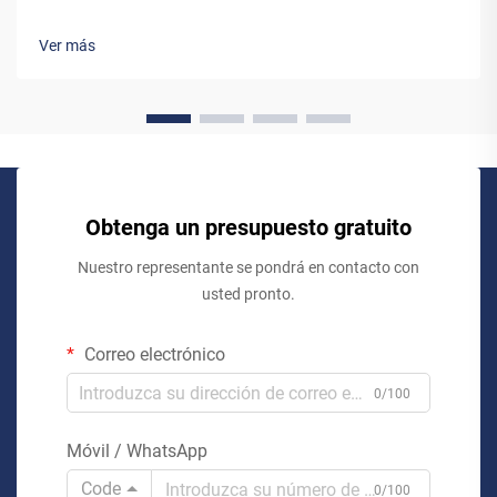
un sistema de ascensor estándar, listo para usar, o colaborar
con un fabricante personalizado de ascensores. Aunque los
Ver más
ascensores preingenierizados puedan parecer la opción más
sencilla, trabajar...
Obtenga un presupuesto gratuito
Nuestro representante se pondrá en contacto con
usted pronto.
Correo electrónico
0/100
Móvil / WhatsApp
Code
0/100