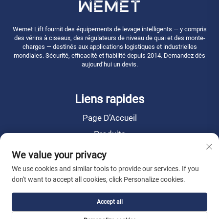
Wemet Lift fournit des équipements de levage intelligents — y compris
des vérins à ciseaux, des régulateurs de niveau de quai et des monte-
charges — destinés aux applications logistiques et industrielles
mondiales. Sécurité, efficacité et fiabilité depuis 2014. Demandez dès
aujourd’hui un devis.
Liens rapides
Page D’Accueil
Produits
Actualités
We value your privacy
À propos de nous
We use cookies and similar tools to provide our services. If you
don't want to accept all cookies, click Personalize cookies.
Contactez-Nous
Accept all
Droits d’auteur © 2026 WEMET Lift Machinery Co., Ltd. Tous droits