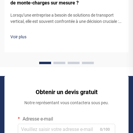
de monte-charges sur mesure ?
Lorsqu’une entreprise a besoin de solutions de transport
vertical, elle est souvent confrontée à une décision cruciale :
opter pour un système de monte-charge standard, prêt à
l’emploi, ou collaborer avec un fabricant sur mesure de
Voir plus
monte-charges. Bien que les monte-charges préconçus
puissent sembler être la solution la plus simple, travailler…
Obtenir un devis gratuit
Notre représentant vous contactera sous peu.
Adresse e-mail
0/100