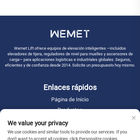
Wemet Lift ofrece equipos de elevación inteligentes —incluidos
elevadores de tijera, reguladores de nivel para muelles y ascensores de
carga— para aplicaciones logísticas e industriales globales. Seguros,
eficientes y de confianza desde 2014. Solicite un presupuesto hoy mismo.
Enlaces rápidos
Página de Inicio
Productos
Noticias
We value your privacy
Sobre Nosotros
We use cookies and similar tools to provide our services. If you
don't want to accept all cookies, click Personalize cookies.