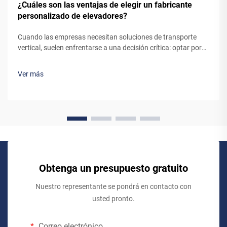
¿Cuáles son las ventajas de elegir un fabricante
personalizado de elevadores?
Cuando las empresas necesitan soluciones de transporte
vertical, suelen enfrentarse a una decisión crítica: optar por
un sistema de ascensor estándar, listo para usar, o colaborar
con un fabricante personalizado de ascensores. Aunque los
Ver más
ascensores preingenierizados puedan parecer la opción más
sencilla, trabajar...
Obtenga un presupuesto gratuito
Nuestro representante se pondrá en contacto con
usted pronto.
Correo electrónico